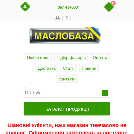
0
067 4346031
|
UA
RU
Підбір олив
Підбір фільтрів
Оплата
Доставка
Статті
Новини
Контакти
КАТАЛОГ ПРОДУКЦІЇ
Головна
Шановні клієнти, наш магазин тимчасово не
працює. Оформлення замовлень недоступне.
Актуальні продукти