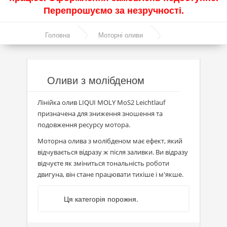
Перепрошуємо за незручності.
Акції
Головна
Моторні оливи
Моторні оливи
Оливи з молібденом
Синтетичні оливи
Напівсинтетичні оливи
Оливи з молібденом
Мінеральні оливи
Лінійка олив LIQUI MOLY MoS2 Leichtlauf
призначена для зниження зношення та
Оливи з молібденом
подовження ресурсу мотора.
Лінійка олив Molygen
Моторна олива з молібденом має ефект, який
відчувається відразу ж після заливки. Ви відразу
Лінійка олив Top Tec
відчуєте як зміниться тональність роботи
двигуна, він стане працювати тихіше і м'якше.
Лінійка олив Special Tec
Лінійка олив Optimal
Ця категорія порожня.
Присадки