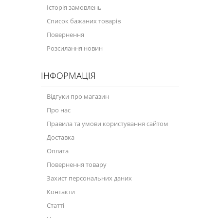
Історія замовлень
Велосипедна програма
Список бажаних товарів
Повернення
Моторна олива для мотоцикла
Розсилання новин
Оливи для зброї
ІНФОРМАЦІЯ
Оливи для моторів човнів
Продукція для саду
Відгуки про магазин
Про нас
Промислова програма
Правила та умови користування сайтом
Технологічні рідини
Доставка
Зимова програма
Оплата
Повернення товару
Захист персональних даних
Контакти
Статті