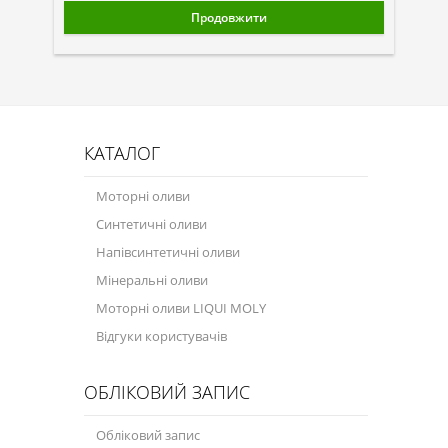
Присадки в оливу
Продовжити
Присадки до систем охолодження
Присадки в паливо
Автокосметика
КАТАЛОГ
Трансмісійні оливи
Моторні оливи
Сервісні продукти
Синтетичні оливи
Обладнання
Напівсинтетичні оливи
Мінеральні оливи
Догляд за кондиціонером
Моторні оливи LIQUI MOLY
Клеї і герметики
Відгуки користувачів
Профі-серія
ОБЛІКОВИЙ ЗАПИС
Мастила
Обліковий запис
Спеціальні програми