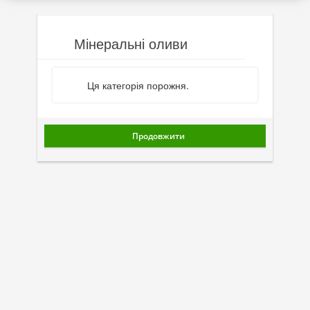
Мінеральні оливи
Акції
Мінеральні оливи
Моторні оливи
Синтетичні оливи
Ця категорія порожня.
Напівсинтетичні оливи
Мінеральні оливи
Продовжити
Оливи з молібденом
Лінійка олив Molygen
Лінійка олив Top Tec
Лінійка олив Special Tec
Лінійка олив Optimal
Присадки