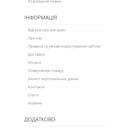
Розсилання новин
Велосипедна програма
ІНФОРМАЦІЯ
Моторна олива для мотоцикла
Відгуки про магазин
Оливи для зброї
Про нас
Оливи для моторів човнів
Правила та умови користування сайтом
Доставка
Продукція для саду
Оплата
Промислова програма
Повернення товару
Технологічні рідини
Захист персональних даних
Контакти
Зимова програма
Статті
Новини
ДОДАТКОВО