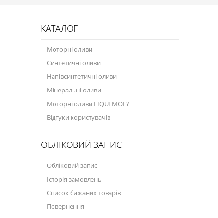
Присадки в оливу
Присадки до систем охолодження
КАТАЛОГ
Присадки в паливо
Моторні оливи
Синтетичні оливи
Автокосметика
Напівсинтетичні оливи
Трансмісійні оливи
Мінеральні оливи
Сервісні продукти
Моторні оливи LIQUI MOLY
Відгуки користувачів
Обладнання
Догляд за кондиціонером
ОБЛІКОВИЙ ЗАПИС
Клеї і герметики
Обліковий запис
Профі-серія
Історія замовлень
Список бажаних товарів
Мастила
Повернення
Спеціальні програми