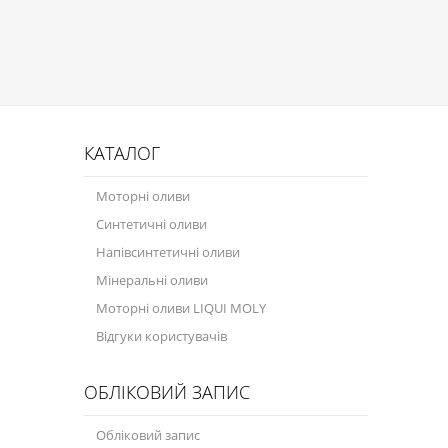
Присадки в оливу
Присадки до систем охолодження
Присадки в паливо
Автокосметика
КАТАЛОГ
Трансмісійні оливи
Моторні оливи
Сервісні продукти
Синтетичні оливи
Обладнання
Напівсинтетичні оливи
Мінеральні оливи
Догляд за кондиціонером
Моторні оливи LIQUI MOLY
Клеї і герметики
Відгуки користувачів
Профі-серія
ОБЛІКОВИЙ ЗАПИС
Мастила
Обліковий запис
Спеціальні програми