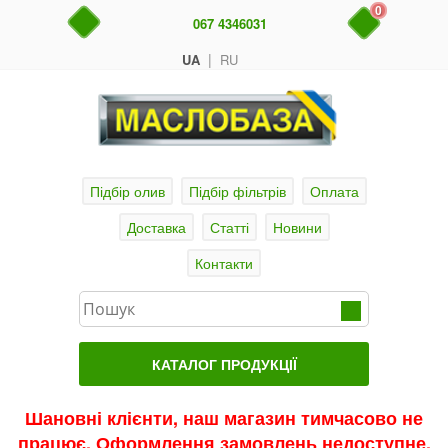
0
067 4346031
|
UA
RU
Підбір олив
Підбір фільтрів
Оплата
Доставка
Статті
Новини
Контакти
КАТАЛОГ ПРОДУКЦІЇ
Головна
Шановні клієнти, наш магазин тимчасово не
працює. Оформлення замовлень недоступне.
Актуальні продукти