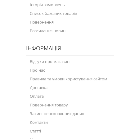
Історія замовлень
Велосипедна програма
Список бажаних товарів
Повернення
Моторна олива для мотоцикла
Розсилання новин
Оливи для зброї
ІНФОРМАЦІЯ
Оливи для моторів човнів
Продукція для саду
Відгуки про магазин
Про нас
Промислова програма
Правила та умови користування сайтом
Технологічні рідини
Доставка
Зимова програма
Оплата
Повернення товару
Захист персональних даних
Контакти
Статті