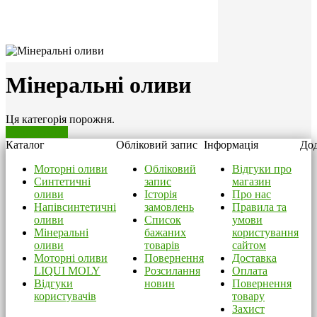
Мінеральні оливи
Ця категорія порожня.
Продовжити
Каталог
Обліковий запис
Інформація
Дод
Моторні оливи
Обліковий
Відгуки про
Синтетичні
запис
магазин
оливи
Історія
Про нас
Напівсинтетичні
замовлень
Правила та
оливи
Список
умови
Мінеральні
бажаних
користування
оливи
товарів
сайтом
Моторні оливи
Повернення
Доставка
LIQUI MOLY
Розсилання
Оплата
Відгуки
новин
Повернення
користувачів
товару
Захист