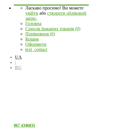
Ласкаво просимо! Ви можете
увійти
або
створити обліковий
запис
.
Головна
Список бажаних товарів (0)
Порівняння (0)
Кошик
Оформити
text_contact
UA
|
RU
067 4346031