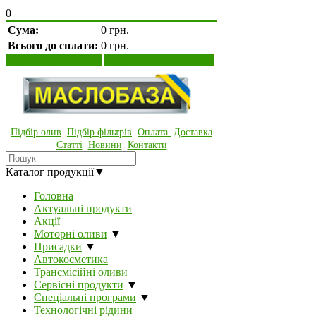
0
Сума:
0 грн.
Всього до сплати:
0 грн.
Переглянути кошик
Оформити замовлення
Підбір олив
Підбір фільтрів
Оплата
Доставка
Статті
Новини
Контакти
Каталог продукції
▼
Головна
Актуальні продукти
Акції
Моторні оливи
▼
Присадки
▼
Автокосметика
Трансмісійні оливи
Сервісні продукти
▼
Спеціальні програми
▼
Технологічні рідини