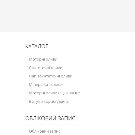
Присадки в оливу
Присадки до систем охолодження
Присадки в паливо
Автокосметика
КАТАЛОГ
Трансмісійні оливи
Моторні оливи
Сервісні продукти
Синтетичні оливи
Обладнання
Напівсинтетичні оливи
Мінеральні оливи
Догляд за кондиціонером
Моторні оливи LIQUI MOLY
Клеї і герметики
Відгуки користувачів
Профі-серія
ОБЛІКОВИЙ ЗАПИС
Мастила
Обліковий запис
Спеціальні програми