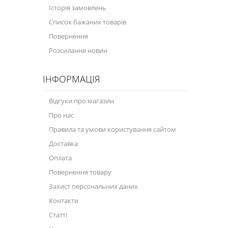
Історія замовлень
Велосипедна програма
Список бажаних товарів
Повернення
Моторна олива для мотоцикла
Розсилання новин
Оливи для зброї
ІНФОРМАЦІЯ
Оливи для моторів човнів
Продукція для саду
Відгуки про магазин
Про нас
Промислова програма
Правила та умови користування сайтом
Технологічні рідини
Доставка
Зимова програма
Оплата
Повернення товару
Захист персональних даних
Контакти
Статті