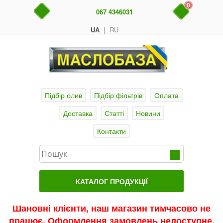
0
067 4346031
|
UA
RU
Підбір олив
Підбір фільтрів
Оплата
Доставка
Статті
Новини
Контакти
КАТАЛОГ ПРОДУКЦІЇ
Головна
Шановні клієнти, наш магазин тимчасово не
працює. Оформлення замовлень недоступне.
Актуальні продукти