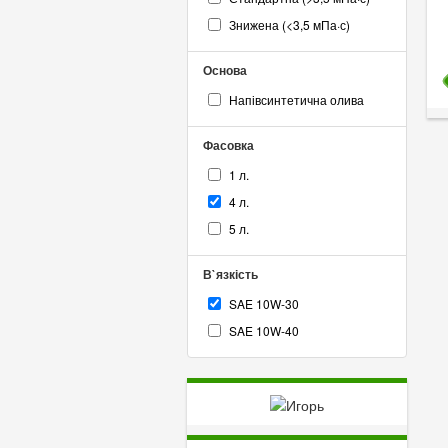
Знижена (<3,5 мПа·с)
Основа
Напівсинтетична олива
Фасовка
1 л.
4 л.
5 л.
В`язкість
SAE 10W-30
SAE 10W-40