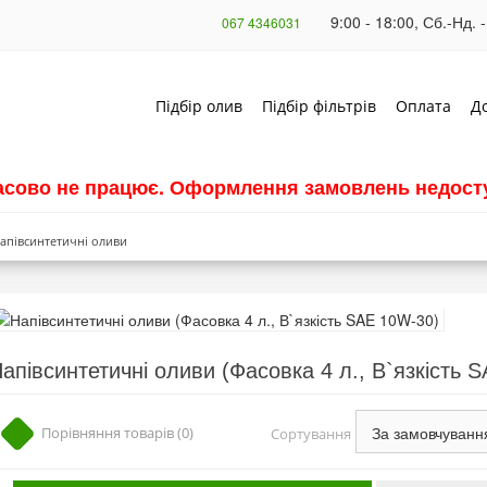
9:00 - 18:00, Сб.-Нд. -
067 4346031
Підбір олив
Підбір фільтрів
Оплата
Д
часово не працює. Оформлення замовлень недосту
апівсинтетичні оливи
апівсинтетичні оливи (Фасовка 4 л., В`язкість 
Порівняння товарів (0)
Сортування