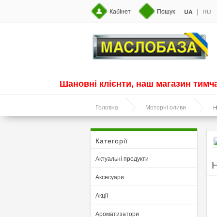
|
Кабінет
Пошук
UA
RU
Шановні клієнти, наш магазин тим
Н
Головна
Моторні оливи
Категорії
Актуальні продукти
Н
Аксесуари
Акції
Ароматизатори