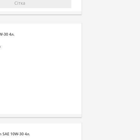
Сітка
W-30 4л.
х
n SAE 10W-30 4л.