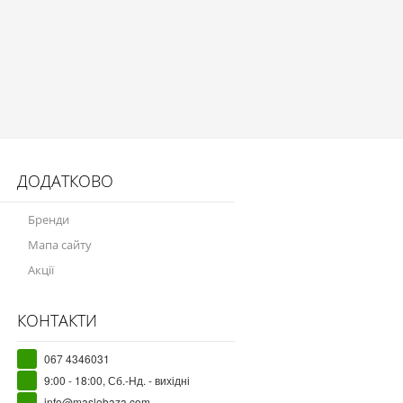
ДОДАТКОВО
Бренди
Мапа сайту
Акції
КОНТАКТИ
067 4346031
9:00 - 18:00, Сб.-Нд. - вихідні
info@maslobaza.com