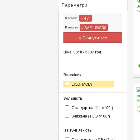
Параметри
× 4 л.
Фасовка:
× SAE 10W-30
В`язкість:
× Скинути все
Ціна
3318
-
3507
грн.
Виробник
LIQUI MOLY
Зольність
Стандартна (≥ 1 г/100г)
Знижена (≤ 0,8 г/100г)
HTHS-в`язкість
Стандартна (>3,5 мПа·с)