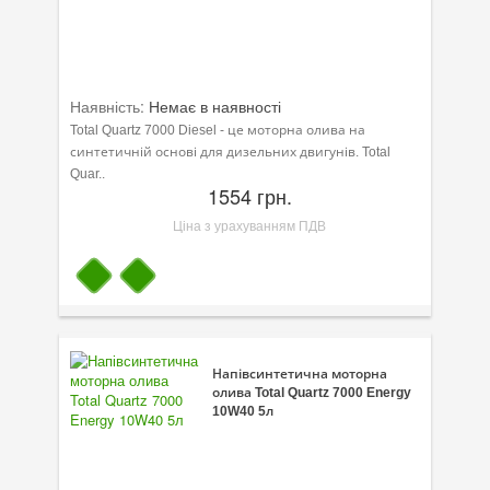
Присадки в паливо
Автокосметика
Наявність:
Немає в наявності
Трансмісійні оливи
Total Quartz 7000 Diesel - це моторна олива на
синтетичній основі для дизельних двигунів. Total
Сервісні продукти
Quar..
1554 грн.
Обладнання
Ціна з урахуванням ПДВ
Догляд за кондиціонером
Клеї і герметики
Профі-серія
Мастила
Напівсинтетична моторна
олива Total Quartz 7000 Energy
10W40 5л
Спеціальні програми
Велосипедна програма