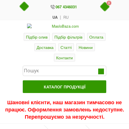
0
067 4346031
|
UA
RU
Підбір олив
Підбір фільтрів
Оплата
Доставка
Статті
Новини
Контакти
КАТАЛОГ ПРОДУКЦІЇ
Головна
Шановні клієнти, наш магазин тимчасово не
працює. Оформлення замовлень недоступне.
Актуальні продукти
Перепрошуємо за незручності.
Акції