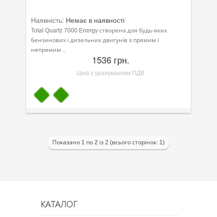
Моторна олива для мотоцикла
Наявність:
Немає в наявності
Оливи для зброї
Total Quartz 7000 Energy створена для будь-яких
бензинових і дизельних двигунів з прямим і
Оливи для моторів човнів
непрямим ..
1536 грн.
Продукція для саду
Ціна з урахуванням ПДВ
Промислова програма
Технологічні рідини
Зимова програма
Показано 1 по 2 із 2 (всього сторінок: 1)
КАТАЛОГ