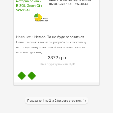
BIZOL Green Oil+ 5W-30 4л
Велосипедна програма
Моторна олива для мотоцикла
Оливи для зброї
Наявність:
Немає. Та не буде завозитися
Оливи для моторів човнів
Наші німецькі інженери розробили ефективну
моторну оливу з високоякісною синтетичною
Продукція для саду
основою для над..
3372 грн.
Промислова програма
Ціна з урахуванням ПДВ
Технологічні рідини
Зимова програма
Показано 1 по 2 із 2 (всього сторінок: 1)