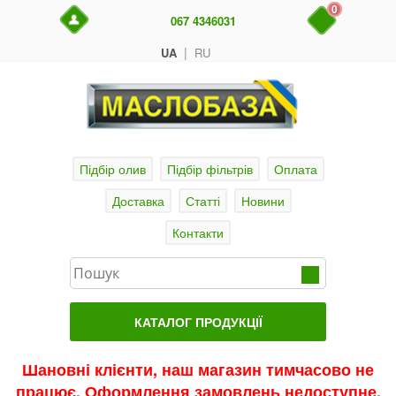
0
067 4346031
|
UA
RU
Підбір олив
Підбір фільтрів
Оплата
Доставка
Статті
Новини
Контакти
КАТАЛОГ ПРОДУКЦІЇ
Головна
Шановні клієнти, наш магазин тимчасово не
працює. Оформлення замовлень недоступне.
Актуальні продукти