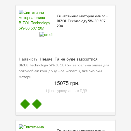
Присадки в оливу
Присадки до систем охолодження
Синтетична моторна олива -
BIZOL Technology 5W-30 507
20л
Присадки в паливо
Автокосметика
Трансмісійні оливи
Наявність:
Немає. Та не буде завозитися
Сервісні продукти
BIZOL Technology 5W-30 507 Універсальна олива для
автомобілів концерну Фольксваген, включаючи
Обладнання
мотори..
15075 грн.
Догляд за кондиціонером
Ціна з урахуванням ПДВ
Клеї і герметики
Профі-серія
Мастила
Спеціальні програми
Синтетична моторна олива -