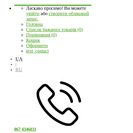
Ласкаво просимо! Ви можете
увійти
або
створити обліковий
запис
.
Головна
Список бажаних товарів (0)
Порівняння (0)
Кошик
Оформити
text_contact
UA
|
RU
067 4346031