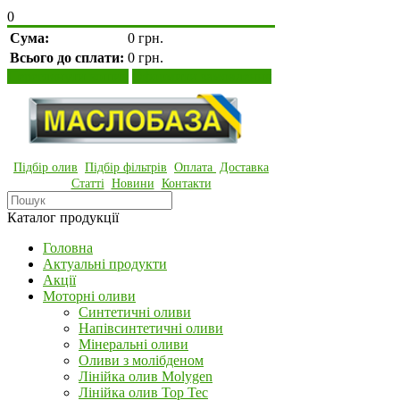
0
Сума:
0 грн.
Всього до сплати:
0 грн.
Переглянути кошик
Оформити замовлення
Підбір олив
Підбір фільтрів
Оплата
Доставка
Статті
Новини
Контакти
Каталог продукції
Головна
Актуальні продукти
Акції
Моторні оливи
Синтетичні оливи
Напівсинтетичні оливи
Мінеральні оливи
Оливи з молібденом
Лінійка олив Molygen
Лінійка олив Top Tec