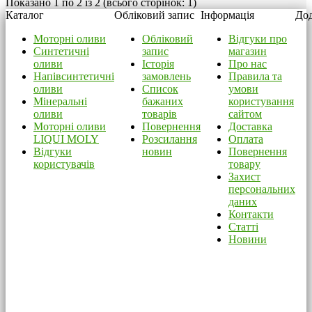
Показано 1 по 2 із 2 (всього сторінок: 1)
Каталог
Обліковий запис
Інформація
Дод
Моторні оливи
Обліковий
Відгуки про
Синтетичні
запис
магазин
оливи
Історія
Про нас
Напівсинтетичні
замовлень
Правила та
оливи
Список
умови
Мінеральні
бажаних
користування
оливи
товарів
сайтом
Моторні оливи
Повернення
Доставка
LIQUI MOLY
Розсилання
Оплата
Відгуки
новин
Повернення
користувачів
товару
Захист
персональних
даних
Контакти
Статті
Новини