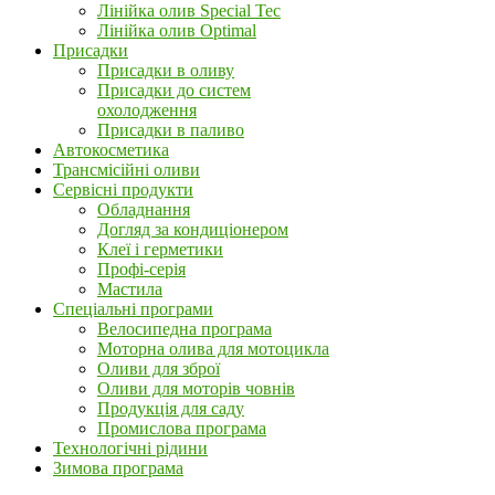
Лінійка олив Special Tec
Лінійка олив Optimal
Присадки
Присадки в оливу
Присадки до систем
охолодження
Присадки в паливо
Автокосметика
Трансмісійні оливи
Сервісні продукти
Обладнання
Догляд за кондиціонером
Клеї і герметики
Профі-серія
Мастила
Спеціальні програми
Велосипедна програма
Моторна олива для мотоцикла
Оливи для зброї
Оливи для моторів човнів
Продукція для саду
Промислова програма
Технологічні рідини
Зимова програма