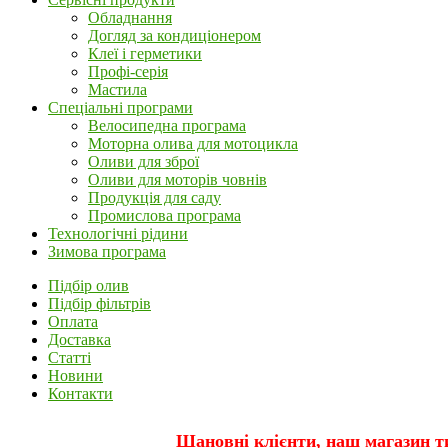
Обладнання
Догляд за кондиціонером
Клеї і герметики
Профі-серія
Мастила
Спеціальні програми
Велосипедна програма
Моторна олива для мотоцикла
Оливи для зброї
Оливи для моторів човнів
Продукція для саду
Промислова програма
Технологічні рідини
Зимова програма
Підбір олив
Підбір фільтрів
Оплата
Доставка
Статті
Новини
Контакти
Шановні клієнти, наш магазин т