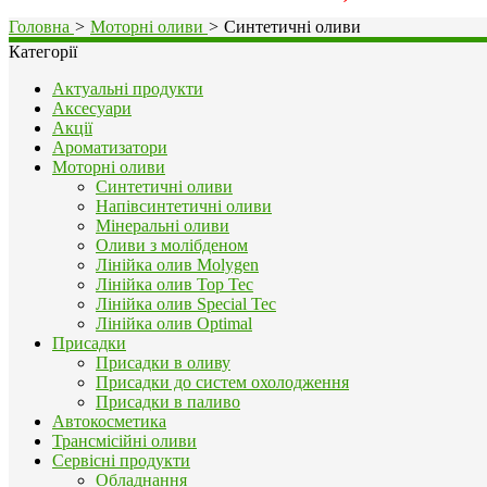
Головна
>
Моторні оливи
>
Синтетичні оливи
Категорії
Актуальні продукти
Аксесуари
Акції
Ароматизатори
Моторні оливи
Синтетичні оливи
Напівсинтетичні оливи
Мінеральні оливи
Оливи з молібденом
Лінійка олив Molygen
Лінійка олив Top Tec
Лінійка олив Special Tec
Лінійка олив Optimal
Присадки
Присадки в оливу
Присадки до систем охолодження
Присадки в паливо
Автокосметика
Трансмісійні оливи
Сервісні продукти
Обладнання