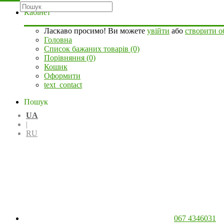
Кабінет
Ласкаво просимо! Ви можете
увійти
або
створити о
Головна
Список бажаних товарів (0)
Порівняння (0)
Кошик
Оформити
text_contact
Пошук
UA
|
RU
067 4346031