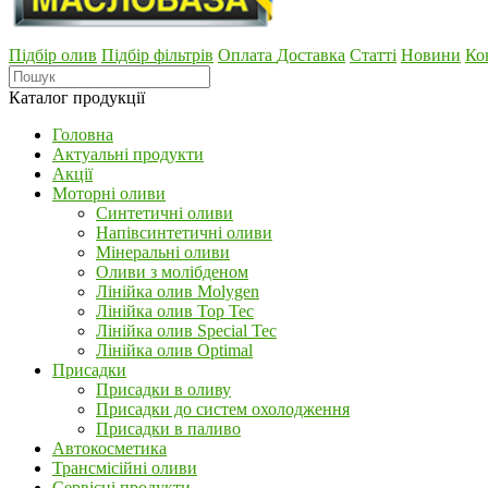
Підбір олив
Підбір фільтрів
Оплата
Доставка
Статті
Новини
Ко
Каталог продукції
Головна
Актуальні продукти
Акції
Моторні оливи
Синтетичні оливи
Напівсинтетичні оливи
Мінеральні оливи
Оливи з молібденом
Лінійка олив Molygen
Лінійка олив Top Tec
Лінійка олив Special Tec
Лінійка олив Optimal
Присадки
Присадки в оливу
Присадки до систем охолодження
Присадки в паливо
Автокосметика
Трансмісійні оливи
Сервісні продукти