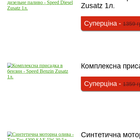
Zusatz 1л.
Суперціна -
1359 г
Комплексна приса
Суперціна -
1359 г
Синтетична мотор