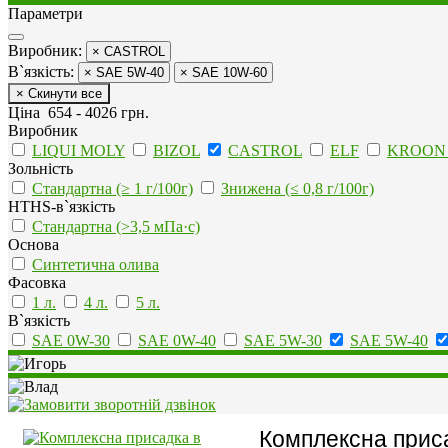
Параметри
Виробник:
× CASTROL
В`язкість:
× SAE 5W-40
× SAE 10W-60
× Скинути все
Ціна
654
-
4026
грн.
Виробник
LIQUI MOLY
BIZOL
CASTROL
ELF
KROON 
Зольність
Стандартна (≥ 1 г/100г)
Знижена (≤ 0,8 г/100г)
HTHS-в`язкість
Стандартна (>3,5 мПа·с)
Основа
Синтетична олива
Фасовка
1 л.
4 л.
5 л.
В`язкість
SAE 0W-30
SAE 0W-40
SAE 5W-30
SAE 5W-40
Комплексна приса