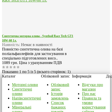
Синтетична моторна олива - Synthoil Race Tech GT1
10W-60 1л.
Наявність:
Немає в наявності
Повністю синтетична олива на базі
поліальфаолефінів для застосування в
спеціально підготовлених висо..
1089 грн.
Ціна з урахуванням ПДВ
Показано 1 по 5 із 5 (всього сторінок: 1)
Каталог
Обліковий запис
Інформація
Дод
Моторні оливи
Обліковий
Відгуки про
Синтетичні
запис
магазин
оливи
Історія
Про нас
Напівсинтетичні
замовлень
Правила та
оливи
Список
умови
Мінеральні
бажаних
користування
оливи
товарів
сайтом