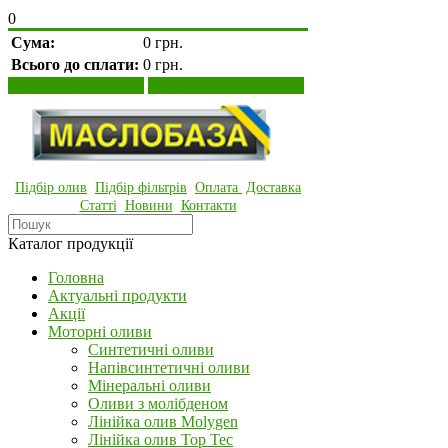
0
Сума:
0 грн.
Всього до сплати:
0 грн.
Переглянути кошик
Оформити замовлення
Підбір олив
Підбір фільтрів
Оплата
Доставка
Статті
Новини
Контакти
Каталог продукції
Головна
Актуальні продукти
Акції
Моторні оливи
Синтетичні оливи
Напівсинтетичні оливи
Мінеральні оливи
Оливи з молібденом
Лінійка олив Molygen
Лінійка олив Top Tec