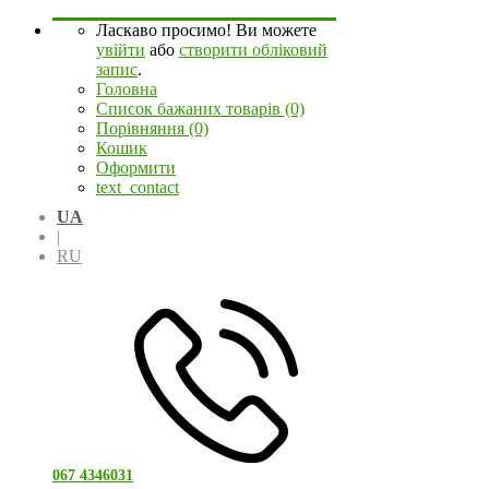
Ласкаво просимо! Ви можете
увійти
або
створити обліковий
запис
.
Головна
Список бажаних товарів (0)
Порівняння (0)
Кошик
Оформити
text_contact
UA
|
RU
067 4346031