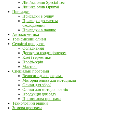
Лінійка олив Special Tec
Лінійка олив Optimal
Присадки
Присадки в оливу
Присадки до систем
охолодження
Присадки в паливо
Автокосметика
Трансмісійні оливи
Сервісні продукти
Обладнання
Догляд за кондиціонером
Клеї і герметики
Профі-серія
Мастила
Спеціальні програми
Велосипедна програма
Моторна олива для мотоцикла
Оливи для зброї
Оливи для моторів човнів
Продукція для саду
Промислова програма
Технологічні рідини
Зимова програма