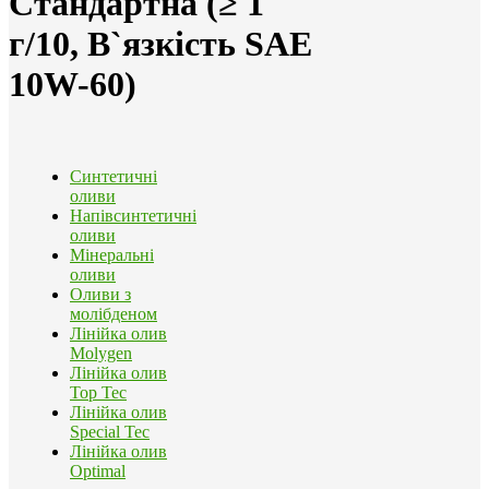
Стандартна (≥ 1
г/10, В`язкість SAE
10W-60)
Синтетичні
оливи
Напівсинтетичні
оливи
Мінеральні
оливи
Оливи з
молібденом
Лінійка олив
Molygen
Лінійка олив
Top Tec
Лінійка олив
Special Tec
Лінійка олив
Optimal