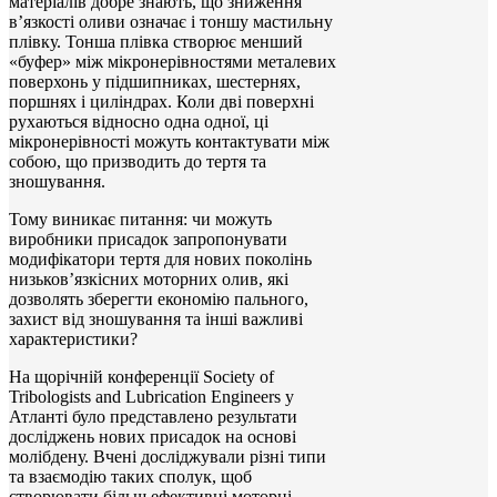
матеріалів добре знають, що зниження
в’язкості оливи означає і тоншу мастильну
плівку. Тонша плівка створює менший
«буфер» між мікронерівностями металевих
поверхонь у підшипниках, шестернях,
поршнях і циліндрах. Коли дві поверхні
рухаються відносно одна одної, ці
мікронерівності можуть контактувати між
собою, що призводить до тертя та
зношування.
Тому виникає питання: чи можуть
виробники присадок запропонувати
модифікатори тертя для нових поколінь
низьков’язкісних моторних олив, які
дозволять зберегти економію пального,
захист від зношування та інші важливі
характеристики?
На щорічній конференції Society of
Tribologists and Lubrication Engineers у
Атланті було представлено результати
досліджень нових присадок на основі
молібдену. Вчені досліджували різні типи
та взаємодію таких сполук, щоб
створювати більш ефективні моторні