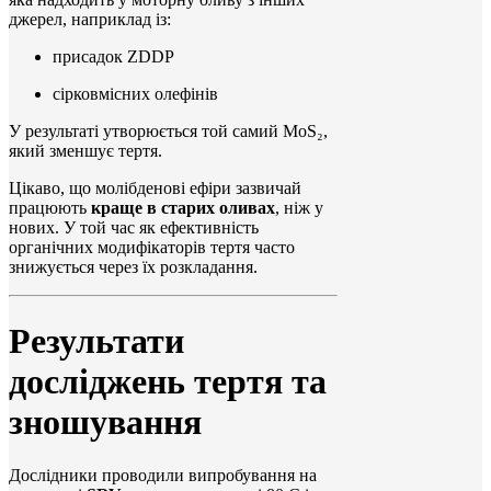
джерел, наприклад із:
присадок ZDDP
сірковмісних олефінів
У результаті утворюється той самий MoS₂,
який зменшує тертя.
Цікаво, що молібденові ефіри зазвичай
працюють
краще в старих оливах
, ніж у
нових. У той час як ефективність
органічних модифікаторів тертя часто
знижується через їх розкладання.
Результати
досліджень тертя та
зношування
Дослідники проводили випробування на