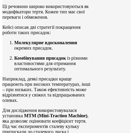
Ці речовини широко використовуються як
модифікатори тертя. Кожен тип має свої
переваги і обмеження.
Кейсі описав дві стратегії покращення
роботи таких присадок:
Молекулярне вдосконалення
окремих присадок.
Комбінування присадок
із різними
властивостями для отримання
оптимального результату.
Наприклад, деякі присадки краще
працюють при високих температурах, інші
– при низьких. Також ефективність може
відрізнятися у свіжих та відпрацьованих
оливах.
Для дослідження використовувалася
установка
MTM (Mini-Traction Machine)
,
яка дозволяє оцінювати коефіцієнт тертя.
Під час експериментів сталеву кульку
притискали до сталевого диска і