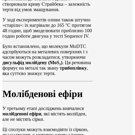
створювали криву Страйбека – залежність
тертя від умов змащування.
У ході експериментів оливи також штучно
«старіли»: їх нагрівали до 165 °C протягом
48 годин, щоб змоделювати приблизно 100
годин роботи двигуна у тесті Sequence IV.
Було встановлено, що молекули MoDTC
адсорбуються на металевих поверхнях і з
часом можуть розкладатися, утворюючи
дисульфід молібдену (MoS₂)
. Ця речовина
формує на металі так звану
трибоплівку
,
яка суттєво знижує тертя.
Молібденові ефіри
У третьому етапі досліджень вивчалися
молібденові ефіри
, які містять молібден,
але не містять сірки.
Ці сполуки можуть взаємодіяти із сіркою,
яка надходить у моторну оливу з інших