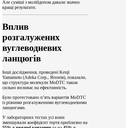
Але суміші з молібденом давали значно
кращі результати.
Вплив
розгалужених
вуглеводневих
ланцюгів
Інші дослідження, проведені Kenji
Yamamoto (Adeka Corp., Японія), показали,
що структура молекули MoDTC також
сильно впливає на ефективність.
Було протестовано п’ять варіантів MoDTC
із різними розгалуженими вуглеводневими
ланцюгами.
У лабораторних тестах усі вони
зменшували коефіцієнт тертя приблизно на
55% у режимі ковзання
та на
45% у