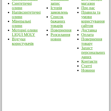
Синтетичні
запис
магазин
оливи
Історія
Про нас
Напівсинтетичні
замовлень
Правила та
оливи
Список
умови
Мінеральні
бажаних
користування
оливи
товарів
сайтом
Моторні оливи
Повернення
Доставка
LIQUI MOLY
Розсилання
Оплата
Відгуки
новин
Повернення
користувачів
товару
Захист
персональних
даних
Контакти
Статті
Новини