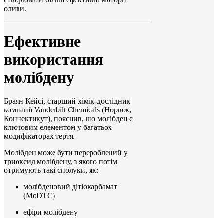
оливи.
Ефективне
використання
молібдену
Браян Кейсі, старший хімік-дослідник
компанії Vanderbilt Chemicals (Норвок,
Коннектикут), пояснив, що молібден є
ключовим елементом у багатьох
модифікаторах тертя.
Молібден може бути перероблений у
триоксид молібдену, з якого потім
отримують такі сполуки, як:
молібденовий дітіокарбамат
(MoDTC)
ефіри молібдену