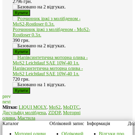
2796 грн.
Розчинник іржі з молібденом - MoS2-
Rostloser 0.3л.
390 грн.
Напівсинтетична моторна олива -
MoS2 Leichtlauf SAE 10W-40 1л.
720 грн.
prev
next
Мітки:
LIQUI MOLY
,
MoS2
,
MoDTC
,
Дисульфід молібдена
,
ZDDP
,
Моторні
оливи
,
Мастила
Каталог
Обліковий запис
Інформація
Дод
Моторні оливи
Обліковий
Відгуки про