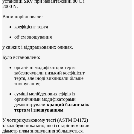
установці
SRV
при навантаженні 80 C і
2000 N.
Вони порівнювали:
коефіцієнт тертя
об’єм зношування
у свіжих і відпрацьованих оливах.
Було встановлено:
органічні модифікатори тертя
забезпечували низький коефіцієнт
тертя, але іноді викликали більше
зношування;
суміші молібденових ефірів із
органічними модифікаторами
демонстрували
кращий баланс між
тертям і зношуванням
.
У чотирикульковому тесті (ASTM D4172)
також було показано, що із старінням олив
діаметр плям зношування збільшується.