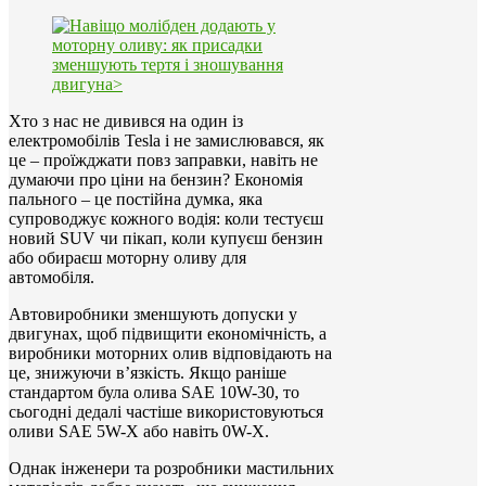
Хто з нас не дивився на один із
електромобілів Tesla і не замислювався, як
це – проїжджати повз заправки, навіть не
думаючи про ціни на бензин? Економія
пального – це постійна думка, яка
супроводжує кожного водія: коли тестуєш
новий SUV чи пікап, коли купуєш бензин
або обираєш моторну оливу для
автомобіля.
Автовиробники зменшують допуски у
двигунах, щоб підвищити економічність, а
виробники моторних олив відповідають на
це, знижуючи в’язкість. Якщо раніше
стандартом була олива SAE 10W-30, то
сьогодні дедалі частіше використовуються
оливи SAE 5W-X або навіть 0W-X.
Однак інженери та розробники мастильних