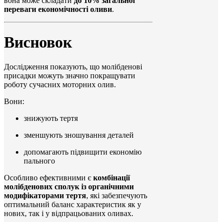
вона може складати
до 10% загальної
переваги економічності оливи
.
Висновок
Дослідження показують, що молібденові
присадки можуть значно покращувати
роботу сучасних моторних олив.
Вони:
знижують тертя
зменшують зношування деталей
допомагають підвищити економію
пального
Особливо ефективними є
комбінації
молібденових сполук із органічними
модифікаторами тертя
, які забезпечують
оптимальний баланс характеристик як у
нових, так і у відпрацьованих оливах.