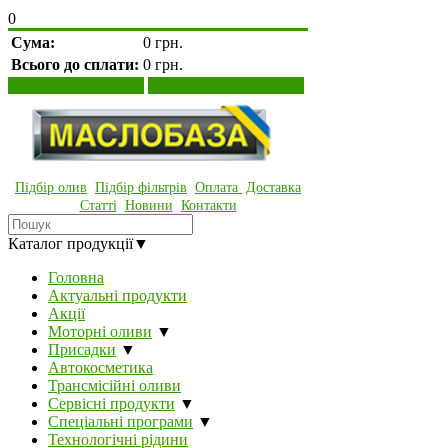
0
Сума:
0 грн.
Всього до сплати:
0 грн.
Переглянути кошик
Оформити замовлення
Підбір олив
Підбір фільтрів
Оплата
Доставка
Статті
Новини
Контакти
Каталог продукції
▼
Головна
Актуальні продукти
Акції
Моторні оливи
▼
Присадки
▼
Автокосметика
Трансмісійні оливи
Сервісні продукти
▼
Спеціальні програми
▼
Технологічні рідини