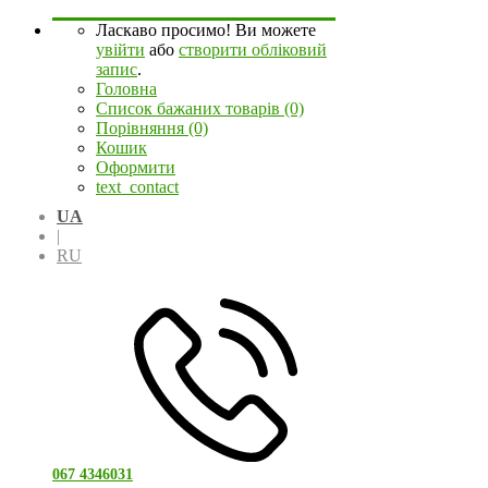
Ласкаво просимо! Ви можете
увійти
або
створити обліковий
запис
.
Головна
Список бажаних товарів (0)
Порівняння (0)
Кошик
Оформити
text_contact
UA
|
RU
067 4346031