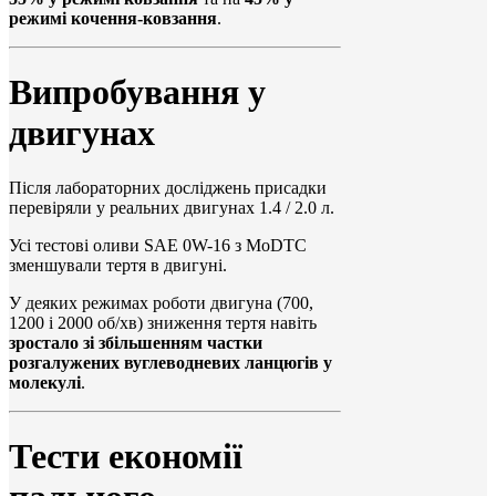
режимі кочення-ковзання
.
Випробування у
двигунах
Після лабораторних досліджень присадки
перевіряли у реальних двигунах 1.4 / 2.0 л.
Усі тестові оливи SAE 0W-16 з MoDTC
зменшували тертя в двигуні.
У деяких режимах роботи двигуна (700,
1200 і 2000 об/хв) зниження тертя навіть
зростало зі збільшенням частки
розгалужених вуглеводневих ланцюгів у
молекулі
.
Тести економії