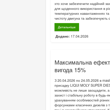
хто хоче забезпечити надійний за
для щоденного використання в рі
температурних навантаженнях та з
чистоту двигуна та забезпечують ст
Детальніше
Додано:
17.04.2026
Максимальна ефекти
вигода 15%
З 20.04.2026 по 24.05.2026 в mas
присадку LIQUI MOLY SUPER DIES
можливість не лише заощадити, а
захист і стабільну роботу в будь-
урахуванням особливостей різних 
форсунками класичних дизелів з т
так і в комерційному транспорті. 