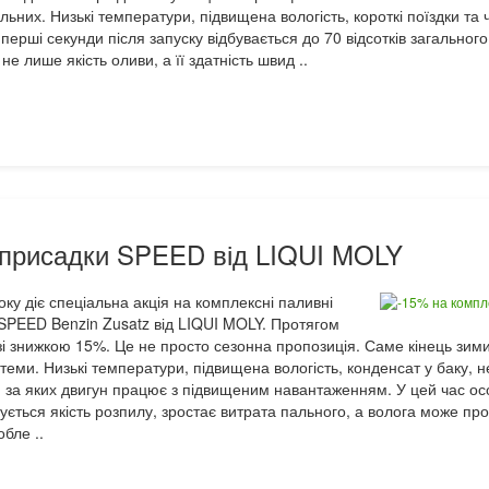
льних. Низькі температури, підвищена вологість, короткі поїздки та 
ерші секунди після запуску відбувається до 70 відсотків загальног
 лише якість оливи, а її здатність швид ..
 присадки SPEED від LIQUI MOLY
ку діє спеціальна акція на комплексні паливні
 SPEED Benzin Zusatz від LIQUI MOLY. Протягом
зі знижкою 15%. Це не просто сезонна пропозиція. Саме кінець зими
ми. Низькі температури, підвищена вологість, конденсат у баку, не
, за яких двигун працює з підвищеним навантаженням. У цей час о
ється якість розпилу, зростає витрата пального, а волога може про
бле ..