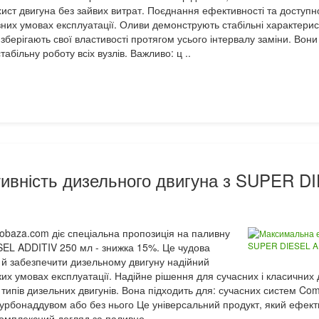
хист двигуна без зайвих витрат. Поєднання ефективності та доступн
зних умовах експлуатації. Оливи демонструють стабільні характери
берігають свої властивості протягом усього інтервалу заміни. Вон
абільну роботу всіх вузлів. Важливо: ц ..
вність дизельного двигуна з SUPER DI
lobaza.com діє спеціальна пропозиція на паливну
EL ADDITIV 250 мл - знижка 15%. Це чудова
 й забезпечити дизельному двигуну надійний
яких умовах експлуатації. Надійне рішення для сучасних і класичних
типів дизельних двигунів. Вона підходить для: сучасних систем Com
урбонаддувом або без нього Це універсальний продукт, який ефекти
Комплексний догляд за паливно ..