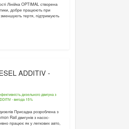
ості Лінійка OPTIMAL створена
стики, добре працюють при
и зменшують тертя, підтримують
ESEL ADDITIV -
 дизелів Присадка розроблена з
mon Rail двигунів з насос-
вно працює як у легкових авто,