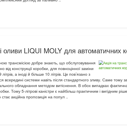
йні оливи LIQUI MOLY для автоматичних 
чною трансмісією добре знають, що обслуговування
о від конструкції коробки, для повноцінної заміни
літрів, а іноді й більше 10 літрів. Це пов’язано з
я всередині системи навіть після стандартного зливу. Саме тому з
ального обладнання методом витіснення. В обох випадках фактична
бки. Тому 5-літрові каністри є найбільш практичним і вигідним рі
 стає акційна пропозиція на попул ..