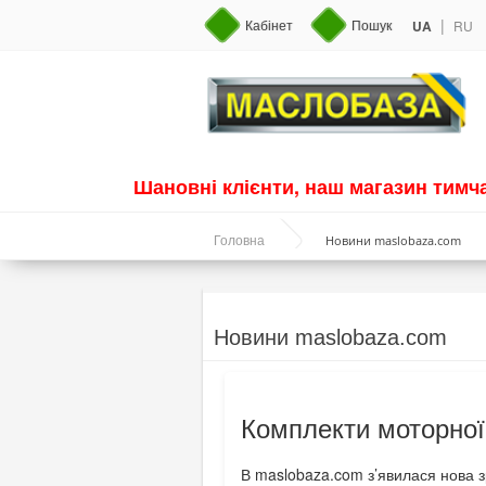
|
Кабінет
Пошук
UA
RU
Шановні клієнти, наш магазин тим
Новини maslobaza.com
Головна
Новини maslobaza.com
Комплекти моторної
В maslobaza.com з’явилася нова з