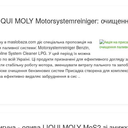
LIQUI MOLY Motorsystemreiniger: очищен
оку в maslobaza.com діє спеціальна пропозиція на
паливної системи: Motorsystemreiniger Benzin,
oline System Cleaner LPG. У цей період їх можна
ю по всій Україні. Ці продукти призначені для ефективного догляду
ати стабільну роботу мотора, зменшувати витрату пального та запоб
ибоке очищення бензинових систем Присадка створена для комплекс
а ефективно видаляє забруднення в сис ..
игуна - олива LIQUI MOLY MoS2 зі зниж