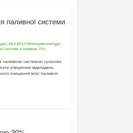
ня паливної системи
 за паливною системою сучасних
ігати утворенню відкладень.
ного очищення всієї паливної
кою 20%