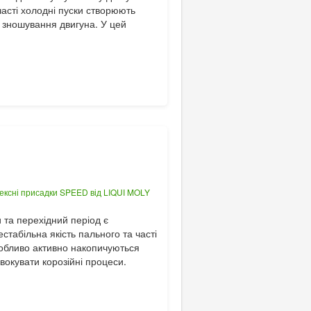
часті холодні пуски створюють
о зношування двигуна. У цей
 та перехідний період є
стабільна якість пального та часті
собливо активно накопичуються
вокувати корозійні процеси.