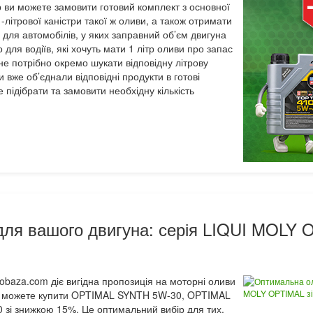
 ви можете замовити готовий комплект з основної
1-літрової каністри такої ж оливи, а також отримати
 для автомобілів, у яких заправний об’єм двигуна
 для водіїв, які хочуть мати 1 літр оливи про запас
не потрібно окремо шукати відповідну літрову
и вже об’єднали відповідні продукти в готові
підібрати та замовити необхідну кількість
ля вашого двигуна: серія LIQUI MOLY 
lobaza.com діє вигідна пропозиція на моторні оливи
Ви можете купити OPTIMAL SYNTH 5W-30, OPTIMAL
зі знижкою 15%. Це оптимальний вибір для тих,