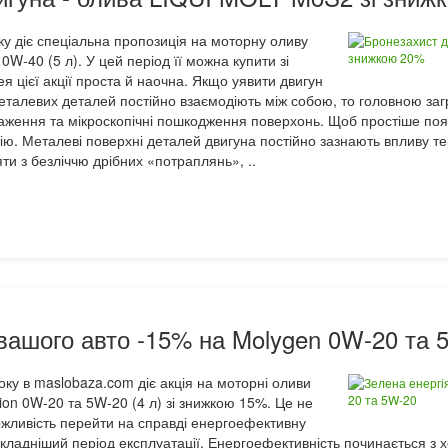
ку діє спеціальна пропозиція на моторну оливу
W-40 (5 л). У цей період її можна купити зі
я цієї акції проста й наочна. Якщо уявити двигун
металевих деталей постійно взаємодіють між собою, то головною за
аження та мікроскопічні пошкодження поверхонь. Щоб простіше поя
ю. Металеві поверхні деталей двигуна постійно зазнають впливу те
ти з безліччю дрібних «потраплянь», ..
 вашого авто -15% на Molygen 0W-20 та 
оку в maslobaza.com діє акція на моторні оливи
on 0W-20 та 5W-20 (4 л) зі знижкою 15%. Це не
ожливість перейти на справді енергоефективну
складніший період експлуатації. Енергоефективність починається з 