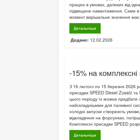
працює в умовах, далеких від ідеа
підвищене навантаження. Саме в п
момент вирішальне значення має не
Детальніше
Додано:
12.02.2026
-15% на комплексні
З 16 лютого по 15 березня 2026 ро
присадки SPEED Diesel Zusatz та
цього періоду їх можна придбати 
найскладнішими для паливної систе
холодні запуски створюють умови
відкладення на форсунках, погіршу
Комплексні присадки SPEED розро
Детальніше