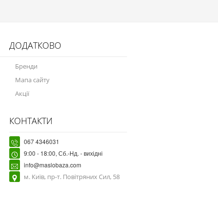
ДОДАТКОВО
Бренди
Мапа сайту
Акції
КОНТАКТИ
067 4346031
9:00 - 18:00, Сб.-Нд. - вихідні
info@maslobaza.com
м. Київ, пр-т. Повітряних Сил, 58