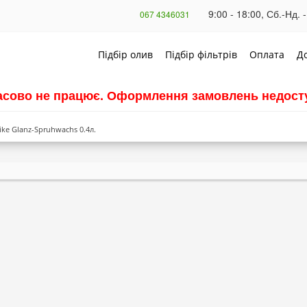
9:00 - 18:00, Сб.-Нд. -
067 4346031
Підбір олив
Підбір фільтрів
Оплата
Д
часово не працює. Оформлення замовлень недосту
ke Glanz-Spruhwachs 0.4л.