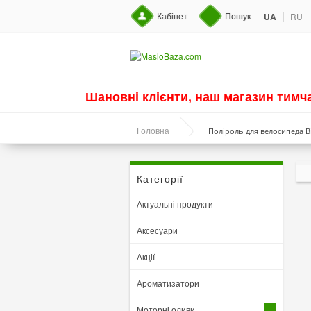
|
Кабінет
Пошук
UA
RU
Шановні клієнти, наш магазин тим
Поліроль для велосипеда Bi
Головна
Категорії
Актуальні продукти
Аксесуари
Акції
Ароматизатори
Моторні оливи