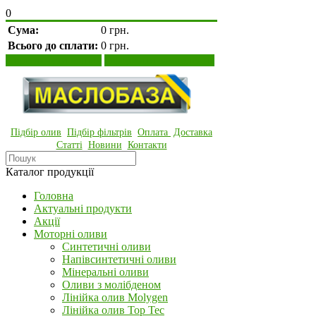
0
Сума:
0 грн.
Всього до сплати:
0 грн.
Переглянути кошик
Оформити замовлення
Підбір олив
Підбір фільтрів
Оплата
Доставка
Статті
Новини
Контакти
Каталог продукції
Головна
Актуальні продукти
Акції
Моторні оливи
Синтетичні оливи
Напівсинтетичні оливи
Мінеральні оливи
Оливи з молібденом
Лінійка олив Molygen
Лінійка олив Top Tec