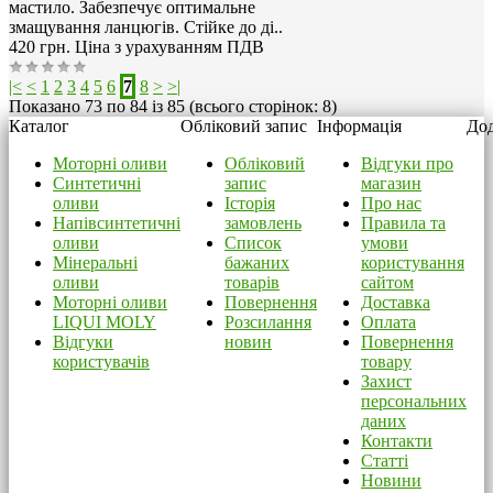
мастило. Забезпечує оптимальне
змащування ланцюгів. Стійке до ді..
420 грн.
Ціна з урахуванням ПДВ
|<
<
1
2
3
4
5
6
7
8
>
>|
Показано 73 по 84 із 85 (всього сторінок: 8)
Каталог
Обліковий запис
Інформація
Дод
Моторні оливи
Обліковий
Відгуки про
Синтетичні
запис
магазин
оливи
Історія
Про нас
Напівсинтетичні
замовлень
Правила та
оливи
Список
умови
Мінеральні
бажаних
користування
оливи
товарів
сайтом
Моторні оливи
Повернення
Доставка
LIQUI MOLY
Розсилання
Оплата
Відгуки
новин
Повернення
користувачів
товару
Захист
персональних
даних
Контакти
Статті
Новини