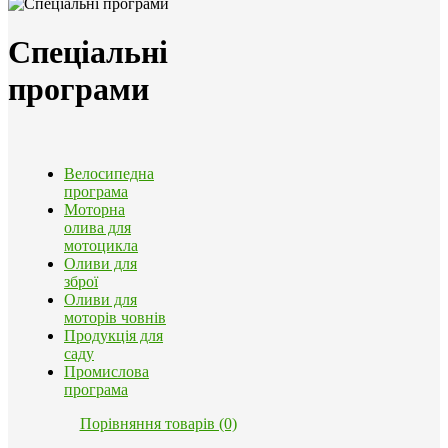
Спеціальні
програми
Велосипедна
програма
Моторна
олива для
мотоцикла
Оливи для
зброї
Оливи для
моторів човнів
Продукція для
саду
Промислова
програма
Порівняння товарів (0)