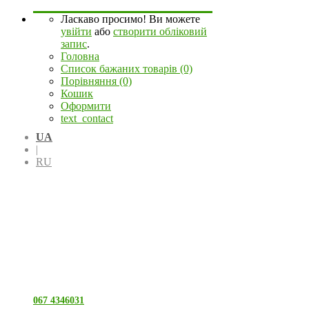
Ласкаво просимо! Ви можете
увійти
або
створити обліковий
запис
.
Головна
Список бажаних товарів (0)
Порівняння (0)
Кошик
Оформити
text_contact
UA
|
RU
067 4346031