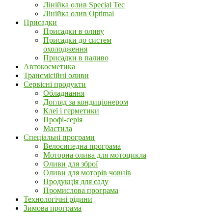
Лінійка олив Special Tec
Лінійка олив Optimal
Присадки
Присадки в оливу
Присадки до систем
охолодження
Присадки в паливо
Автокосметика
Трансмісійні оливи
Сервісні продукти
Обладнання
Догляд за кондиціонером
Клеї і герметики
Профі-серія
Мастила
Спеціальні програми
Велосипедна програма
Моторна олива для мотоцикла
Оливи для зброї
Оливи для моторів човнів
Продукція для саду
Промислова програма
Технологічні рідини
Зимова програма