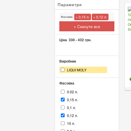
Параметри
× 0,15 л.
× 0,12 л.
Фасовка:
× Скинути все
Ціна
330
-
432
грн.
Виробник
LIQUI MOLY
Фасовка
0.02 л.
0,15 л.
0,1 л.
0,12 л.
10 л.