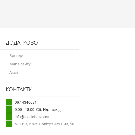
ДОДАТКОВО
Бренди
Мапа сайту
Акції
КОНТАКТИ
067 4346031
9:00 - 18:00, Сб.-Нд. - вихідні
info@maslobaza.com
м. Київ, пр-т. Повітряних Сил, 58