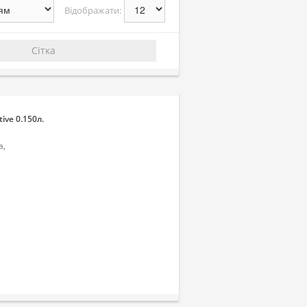
Відображати:
Сітка
ive 0.150л.
а,