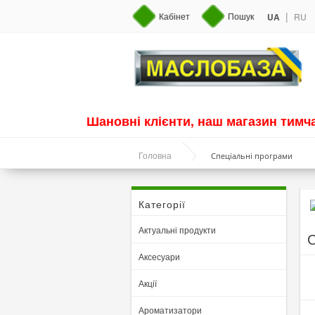
|
Кабінет
Пошук
UA
RU
Шановні клієнти, наш магазин тим
Спеціальні програми
Головна
Категорії
Актуальні продукти
С
Аксесуари
Акції
Ароматизатори