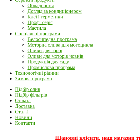
Обладнання
Догляд за кондиціонером
Клеї і герметики
Профі-серія
Мастила
Спеціальні програми
Велосипедна програма
Моторна олива для мотоцикла
Оливи для зброї
Оливи для моторів човнів
Продукція для саду
Промислова програма
Технологічні рідини
Зимова програма
Підбір олив
Підбір фільтрів
Оплата
Доставка
Статті
Новини
Контакти
Шановні клієнти, наш магазин т