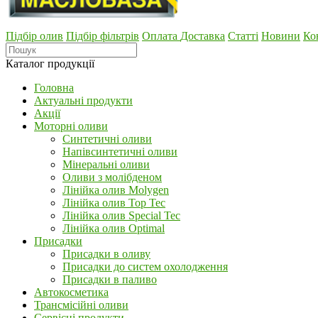
Підбір олив
Підбір фільтрів
Оплата
Доставка
Статті
Новини
Ко
Каталог продукції
Головна
Актуальні продукти
Акції
Моторні оливи
Синтетичні оливи
Напівсинтетичні оливи
Мінеральні оливи
Оливи з молібденом
Лінійка олив Molygen
Лінійка олив Top Tec
Лінійка олив Special Tec
Лінійка олив Optimal
Присадки
Присадки в оливу
Присадки до систем охолодження
Присадки в паливо
Автокосметика
Трансмісійні оливи
Сервісні продукти