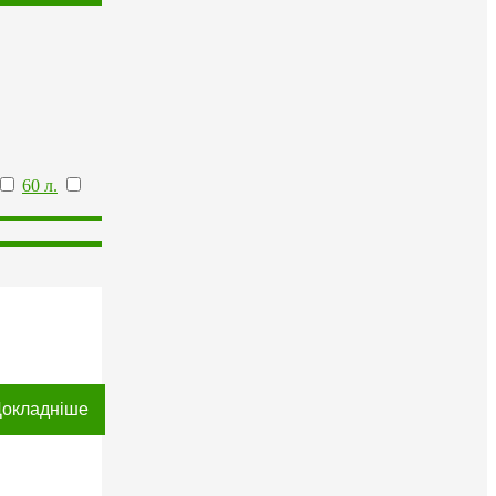
60 л.
окладніше