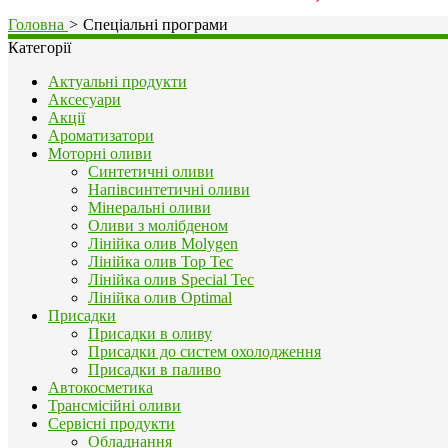
Головна
>
Спеціальні програми
Категорії
Актуальні продукти
Аксесуари
Акції
Ароматизатори
Моторні оливи
Синтетичні оливи
Напівсинтетичні оливи
Мінеральні оливи
Оливи з молібденом
Лінійка олив Molygen
Лінійка олив Top Tec
Лінійка олив Special Tec
Лінійка олив Optimal
Присадки
Присадки в оливу
Присадки до систем охолодження
Присадки в паливо
Автокосметика
Трансмісійні оливи
Сервісні продукти
Обладнання