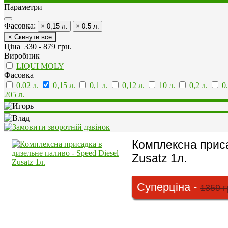
Параметри
Фасовка:
× 0,15 л.
× 0.5 л.
× Скинути все
Ціна
330
-
879
грн.
Виробник
LIQUI MOLY
Фасовка
0.02 л.
0,15 л.
0,1 л.
0,12 л.
10 л.
0,2 л.
0
205 л.
Комплексна приса
Zusatz 1л.
Суперціна -
1359 г