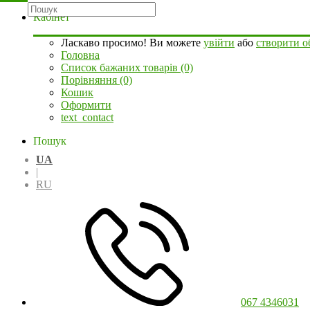
Кабінет
Ласкаво просимо! Ви можете
увійти
або
створити о
Головна
Список бажаних товарів (0)
Порівняння (0)
Кошик
Оформити
text_contact
Пошук
UA
|
RU
067 4346031