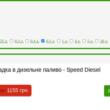
.25 л.
0.3 л.
0.4 л.
0.5 л.
1 л.
4 л.
5 л.
20 л.
дка в дизельне паливо - Speed Diesel
1155 грн.
рн.
Д