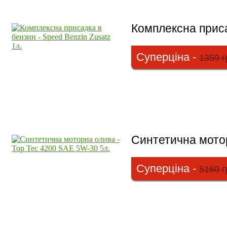
Комплексна приса
Суперціна -
1359 г
Синтетична мотор
Суперціна -
5160 г