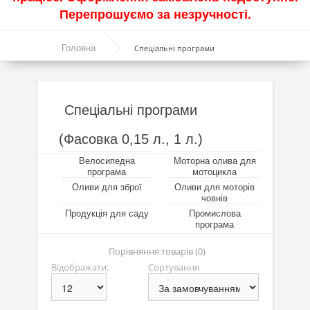
Перепрошуємо за незручності.
Акції
Головна
Спеціальні програми
Моторні оливи
Синтетичні оливи
Напівсинтетичні оливи
Спеціальні програми
Мінеральні оливи
(Фасовка 0,15 л., 1 л.)
Оливи з молібденом
Велосипедна
Моторна олива для
програма
мотоцикла
Лінійка олив Molygen
Оливи для зброї
Оливи для моторів
човнів
Продукція для саду
Лінійка олив Top Tec
Промислова
програма
Лінійка олив Special Tec
Порівняння товарів (0)
Лінійка олив Optimal
Відображати:
Сортування
Присадки