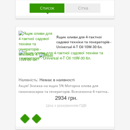
Присадки в оливу
Список
Сітка
Присадки до систем охолодження
Присадки в паливо
Ящик оливи для 4-тактної
Автокосметика
садової техніки та генераторів -
Universal 4-T Oil 10W-30 6л.
Трансмісійні оливи
Сервісні продукти
Обладнання
Наявність:
Немає в наявності
Догляд за кондиціонером
Акція! Знижка на ящик 5% Моторна олива для
газонокосарок та генераторів. Всесезонна 4-тактна..
Клеї і герметики
2934 грн.
Ціна з урахуванням ПДВ
Профі-серія
Мастила
Спеціальні програми