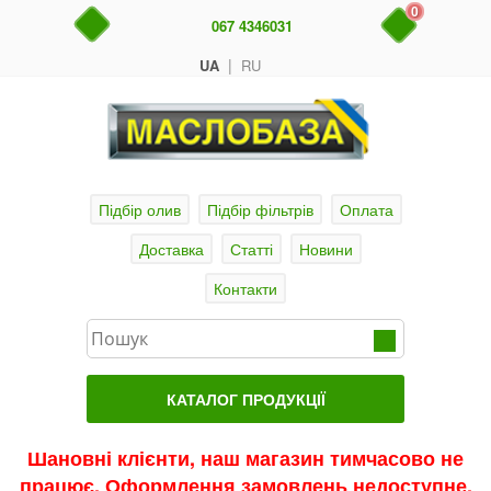
0
067 4346031
|
UA
RU
Підбір олив
Підбір фільтрів
Оплата
Доставка
Статті
Новини
Контакти
КАТАЛОГ ПРОДУКЦІЇ
Головна
Шановні клієнти, наш магазин тимчасово не
працює. Оформлення замовлень недоступне.
Актуальні продукти