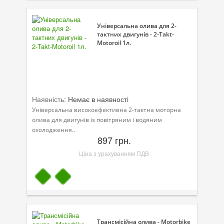
Велосипедна програма
Універсальна олива для 2-
тактних двигунів - 2-Takt-
Моторна олива для мотоцикла
Motoroil 1л.
Оливи для зброї
Оливи для моторів човнів
Продукція для саду
Наявність:
Немає в наявності
Універсальна високоефективна 2-тактна моторна
Промислова програма
олива для двигунів із повітряним і водяним
охолодження..
Технологічні рідини
897 грн.
Ціна з урахуванням ПДВ
Зимова програма
Трансмісійна олива - Motorbike