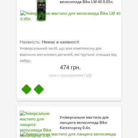
велосипеда Bike LM 40 0.05л.
Моторна олива для мотоцикла
Оливи для зброї
Оливи для моторів човнів
Продукція для саду
Наявність:
Немає в наявності
Універсальний засіб, що має комплексну дію
Промислова програма
відносно металевих деталей, які труться: очищає від
забру..
Технологічні рідини
474 грн.
Ціна з урахуванням ПДВ
Зимова програма
Універсальне мастило для
ланцюга велосипеда Bike
Kettenspray 0.4л.