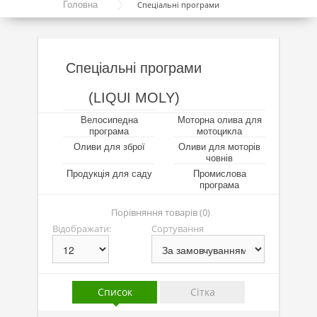
Головна
Спеціальні програми
Моторні оливи
Синтетичні оливи
Напівсинтетичні оливи
Спеціальні програми
Мінеральні оливи
(LIQUI MOLY)
Оливи з молібденом
Велосипедна
Моторна олива для
програма
мотоцикла
Лінійка олив Molygen
Оливи для зброї
Оливи для моторів
човнів
Продукція для саду
Лінійка олив Top Tec
Промислова
програма
Лінійка олив Special Tec
Порівняння товарів (0)
Лінійка олив Optimal
Відображати:
Сортування
Присадки
Присадки в оливу
Список
Сітка
Присадки до систем охолодження