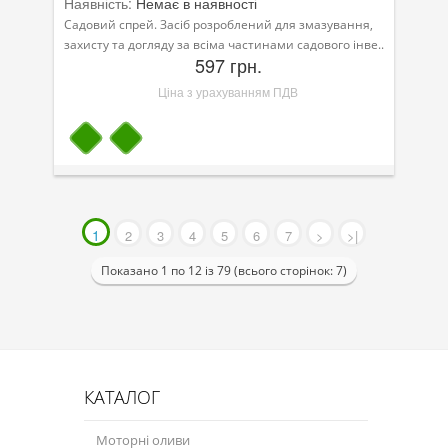
Наявність:
Немає в наявності
Садовий спрей. Засіб розроблений для змазування,
захисту та догляду за всіма частинами садового інве..
597 грн.
Ціна з урахуванням ПДВ
1
2
3
4
5
6
7
>
>|
Показано 1 по 12 із 79 (всього сторінок: 7)
КАТАЛОГ
Моторні оливи