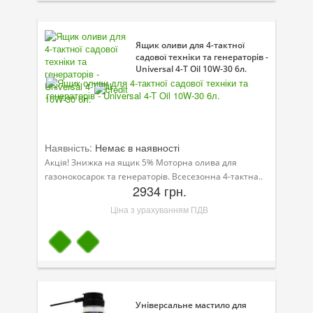
Присадки в паливо
Ящик оливи для 4-тактної
Автокосметика
садової техніки та генераторів -
Universal 4-T Oil 10W-30 6л.
Трансмісійні оливи
Сервісні продукти
Обладнання
Наявність:
Немає в наявності
Догляд за кондиціонером
Акція! Знижка на ящик 5% Моторна олива для
газонокосарок та генераторів. Всесезонна 4-тактна..
Клеї і герметики
2934 грн.
Ціна з урахуванням ПДВ
Профі-серія
Мастила
Спеціальні програми
Велосипедна програма
Універсальне мастило для