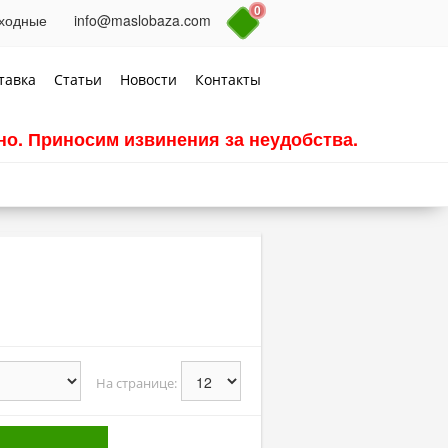
0
выходные
info@maslobaza.com
тавка
Статьи
Новости
Контакты
о. Приносим извинения за неудобства.
На странице: