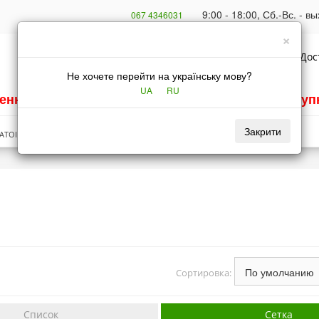
9:00 - 18:00, Сб.-Вс. - 
067 4346031
×
Подбор масел
Подбор фильтров
Оплата
Дос
Не хочете перейти на українську мову?
UA
RU
енно не работает. Оформление заказов недоступн
Закрити
ATOIL
Сортировка:
Список
Сетка