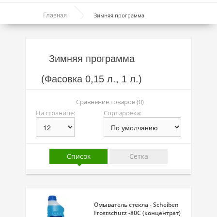
Моторные масла
Главная
Зимняя программа
Синтетические масла
Полусинтетические масла
Зимняя программа
Минеральные масла
(Фасовка 0,15 л., 1 л.)
Масло с молибденом
Линейка масел Molygen
Сравнение товаров (0)
На странице:
Сортировка:
Линейка масел Top Tec
Линейка масел Special Tec
Линейка масел Optimal
Список
Сетка
Присадки
Присадки в масло
Омыватель стекла - Scheiben
Присадки в системы охлаждения
Frostschutz -80C (концентрат)