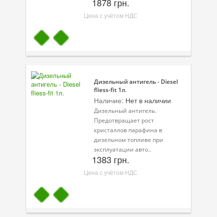
1878 грн.
Масла для лодочных моторов
Цена с учётом НДС
Моторное масло для мотоцикла
Оружейное масло
Садовая программа
Промышленная программа
Дизельный антигель - Diesel
fliess-fit 1л.
Технологические жидкости
Наличие:
Нет в наличии
Дизельный антигель.
Зимняя программа
Предотвращает рост
кристаллов парафина в
дизельном топливе при
эксплуатации авто..
1383 грн.
Цена с учётом НДС