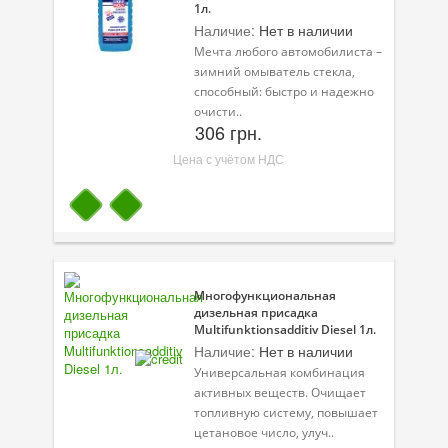
1л.
Наличие:
Нет в наличии
Присадки в топливо
Мечта любого автомобилиста –
Автокосметика
зимний омыватель стекла,
способный: быстро и надежно
Трансмиссионные масла
очисти..
306 грн.
Сервисные продукты
Цена с учётом НДС
Оборудование
Клеи и герметики
Профи-серия
Многофункциональная
Уход за кондиционером
дизельная присадка
Multifunktionsadditiv Diesel 1л.
Смазки
Наличие:
Нет в наличии
Универсальная комбинация
Специальные программы
активных веществ. Очищает
топливную систему, повышает
Велосипедная программа
цетановое число, улуч..