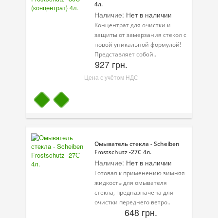
4л.
Наличие:
Нет в наличии
Присадки в топливо
Концентрат для очистки и
Автокосметика
защиты от замерзания стекол с
новой уникальной формулой!
Трансмиссионные масла
Представляет собой..
927 грн.
Сервисные продукты
Цена с учётом НДС
Оборудование
Клеи и герметики
Профи-серия
Омыватель стекла - Scheiben
Уход за кондиционером
Frostschutz -27С 4л.
Наличие:
Нет в наличии
Смазки
Готовая к применению зимняя
жидкость для омывателя
Специальные программы
стекла, предназначена для
очистки переднего ветро..
Велосипедная программа
648 грн.