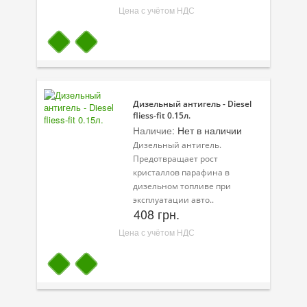
Масла для лодочных моторов
Цена с учётом НДС
Моторное масло для мотоцикла
Оружейное масло
Садовая программа
Дизельный антигель - Diesel
Промышленная программа
fliess-fit 0.15л.
Наличие:
Нет в наличии
Технологические жидкости
Дизельный антигель.
Предотвращает рост
Зимняя программа
кристаллов парафина в
дизельном топливе при
эксплуатации авто..
408 грн.
Цена с учётом НДС