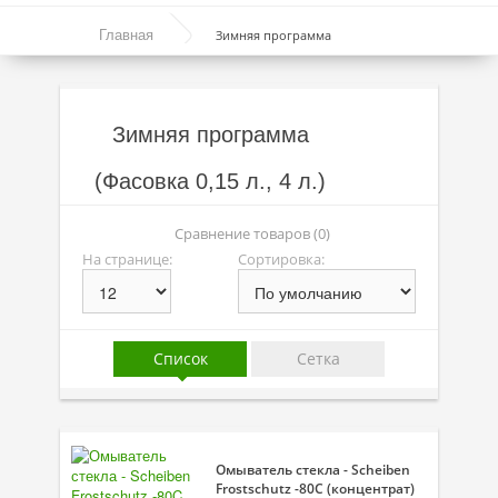
Моторные масла
Главная
Зимняя программа
Синтетические масла
Полусинтетические масла
Зимняя программа
Минеральные масла
(Фасовка 0,15 л., 4 л.)
Масло с молибденом
Линейка масел Molygen
Сравнение товаров (0)
На странице:
Сортировка:
Линейка масел Top Tec
Линейка масел Special Tec
Линейка масел Optimal
Список
Сетка
Присадки
Присадки в масло
Омыватель стекла - Scheiben
Присадки в системы охлаждения
Frostschutz -80C (концентрат)