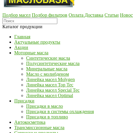
Подбор масел
Подбор фильтров
Оплата
Доставка
Статьи
Новос
Каталог продукции
Главная
Актуальные продукты
Акции
Моторные масла
Синтетические масла
Полусинтетические масла
Минеральные масла
Масло с молибденом
Линейка масел Molygen
Линейка масел Top Tec
Линейка масел Special Tec
Линейка масел Optimal
Присадки
Присадки в масло
Присадки в системы охлаждения
Присадки в топливо
Автокосметика
Трансмиссионные масла
Сервисные продукты