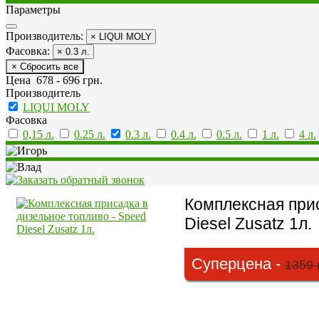
Параметры
Производитель:
× LIQUI MOLY
Фасовка:
× 0.3 л.
× Сбросить все
Цена
678
-
696
грн.
Производитель
LIQUI MOLY
Фасовка
0,15 л.
0.25 л.
0.3 л.
0.4 л.
0.5 л.
1 л.
4 л.
Комплексная прис
Diesel Zusatz 1л.
Суперцена -
1359 