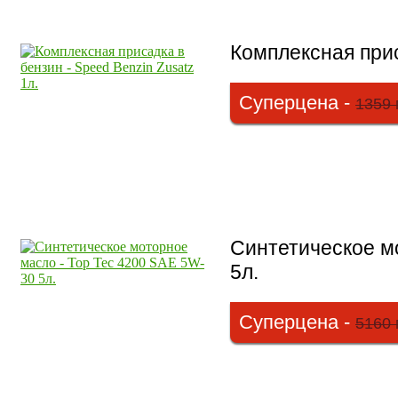
Комплексная прис
Суперцена -
1359 
Синтетическое м
5л.
Суперцена -
5160 