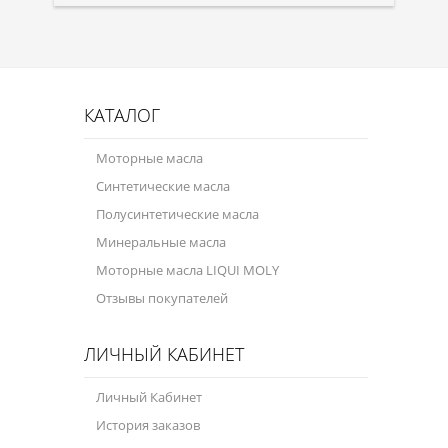
Присадки в топливо
Автокосметика
Трансмиссионные масла
КАТАЛОГ
Сервисные продукты
Моторные масла
Синтетические масла
Оборудование
Полусинтетические масла
Клеи и герметики
Минеральные масла
Профи-серия
Моторные масла LIQUI MOLY
Отзывы покупателей
Уход за кондиционером
Смазки
ЛИЧНЫЙ КАБИНЕТ
Специальные программы
Личный Кабинет
Велосипедная программа
История заказов