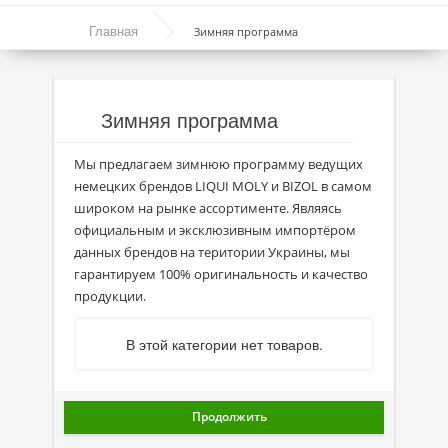
Моторные масла
Главная
Зимняя программа
Синтетические масла
Полусинтетические масла
Зимняя программа
Минеральные масла
Мы предлагаем зимнюю программу ведущих
Масло с молибденом
немецких брендов LIQUI MOLY и BIZOL в самом
Линейка масел Molygen
широком на рынке ассортименте. Являясь
официальным и эксклюзивным импортёром
Линейка масел Top Tec
данных брендов на територии Украины, мы
гарантируем 100% оригинальность и качество
Линейка масел Special Tec
продукции.
Линейка масел Optimal
В этой категории нет товаров.
Присадки
Присадки в масло
Продолжить
Присадки в системы охлаждения