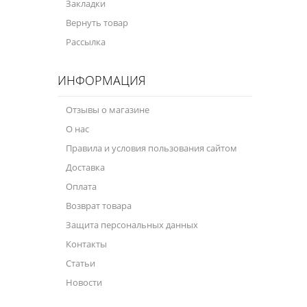
Закладки
Масла для лодочных моторов
Вернуть товар
Моторное масло для мотоцикла
Рассылка
Оружейное масло
ИНФОРМАЦИЯ
Садовая программа
Отзывы о магазине
Промышленная программа
О нас
Технологические жидкости
Правила и условия пользования сайтом
Доставка
Зимняя программа
Оплата
Возврат товара
Защита персональных данных
Контакты
Статьи
Новости