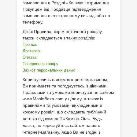
замовлення в Розділі «Кошик» і отримання
Покупцем від Продавця підтвердження
Велосипедна програма
замовлення в електронному вигляді або по
телефону.
Моторна олива для мотоцикла
Діючі Правила, окрім поточного розділу,
Оливи для зброї
також складаються з таких розділів:
Про нас
Оливи для моторів човнів
Доставка
Оплата
Продукція для саду
Повернення товару
Промислова програма
Захист персональних даних
Користуючись нашим інтернет-магазином,
Технологічні рідини
Ви приймаєте та погоджуєтесь із діючими
Правилами та умовами користування сайтом
Зимова програма
www.MasloBaza.com у цілому, а також із
правилами та умовами,
викладеними в
кожному розділі, що складають публічний
договір від компанії «Каміон-Оіл». Будь
ласка, не користуйтесь сайтом нашого
інтернет-магазину, якщо Ви не згодні з