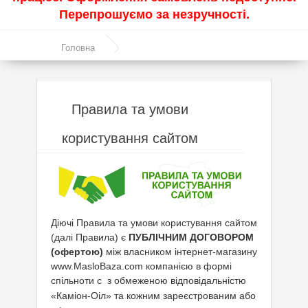
Перепрошуємо за незручності.
Акції
Головна
Моторні оливи
Правила та умови користування сайтом
Синтетичні оливи
Напівсинтетичні оливи
Правила та умови
Мінеральні оливи
користування сайтом
Оливи з молібденом
Лінійка олив Molygen
Лінійка олив Top Tec
Діючі Правила та умови користування сайтом
Лінійка олив Special Tec
(далі Правила) є
ПУБЛІЧНИМ ДОГОВОРОМ
(офертою)
між власником інтернет-магазину
Лінійка олив Optimal
www.MasloBaza.com компанією в формі
спільноти с
з обмеженою відповідальністю
Присадки
«Каміон-Оіл» та кожним зареєстрованим або