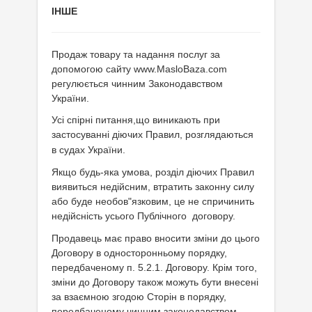
ІНШЕ
Продаж товару та надання послуг за
допомогою сайту www.MasloBaza.com
регулюється чинним Законодавством
України.
Усі спірні питання,що виникають при
застосуванні діючих
Правил, розглядаються
в судах України.
Якщо будь-яка умова, розділ діючих Правил
виявиться недійсним, втратить законну силу
або буде необов"язковим, це не спричинить
недійсність усього Публічного
договору.
Продавець має право вносити зміни до цього
Договору в односторонньому порядку,
передбаченому п. 5.2.1. Договору. Крім того,
зміни до Договору також можуть бути внесені
за взаємною згодою Сторін в порядку,
передбаченому чинним законодавством