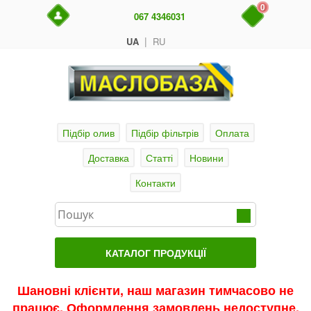
0
067 4346031
|
UA
RU
Підбір олив
Підбір фільтрів
Оплата
Доставка
Статті
Новини
Контакти
КАТАЛОГ ПРОДУКЦІЇ
Головна
Шановні клієнти, наш магазин тимчасово не
працює. Оформлення замовлень недоступне.
Актуальні продукти