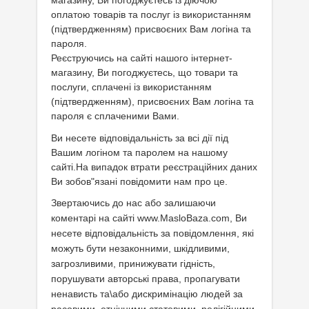
магазину, Ви погоджуєтесь із діючою
оплатою товарів та послуг із використанням
(підтвердженням) присвоєних Вам логіна та
пароля.
Реєструючись на сайті нашого інтернет-
магазину, Ви погоджуєтесь, що товари та
послуги, сплачені із використанням
(підтвердженням), присвоєних Вам логіна та
пароля є сплаченими
Вами.
Ви несете відповідальність за всі дії під
Вашим логіном та паролем на нашому
сайті.На випадок втрати реєстраційних даних
Ви зобов"язані повідомити нам про це.
Звертаючись до нас або залишаючи
коментарі на сайті www.MasloBaza.com, Ви
несете відповідальність за повідомлення, які
можуть бути незаконними, шкідливими,
загрозливими,
принижувати гідність,
порушувати авторські права, пропагувати
ненависть та\або дискримінацію людей за