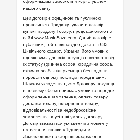
оформившим замовлення користувачем
Присадки в оливу
нашого сайту.
Присадки до систем охолодження
Цей договір є офіційною та публічною
пропозицією Продавця укласти договір
Присадки в паливо
купівлі-продажу Товару, представленого на
сайті
www.MasloBaza.com
. Даний договір є
Автокосметика
публічним, тобто відповідно до статті 633
Цивільного кодексу України, його умови є
Трансмісійні оливи
однаковими для всіх покупців незалежно від
їх статусу (фізична особа, юридична особа,
Сервісні продукти
фізична особа-підприємець) без надання
переваги одному покупцю перед іншим.
Обладнання
Шляхом укладення цього Договору покупець
Догляд за кондиціонером
в повному обсязі приймає умови та порядок
оформлення замовлення, оплати товару,
Клеї і герметики
доставки товару, повернення товару,
відповідальності за недобросовісне
Профі-серія
замовлення та усі інші умови договору.
Договір вважається укладеним з моменту
Мастила
натискання кнопки «Підтвердити
Замовлення» на сторінці оформлення
Спеціальні програми