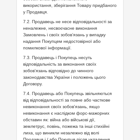
використання, зберігання Товару придбаного
у Продавця.
7.2. Продавець не несе відповідальності за
неналежне, несвоєчасне виконання
Замовлень і своїх зобов’язань у випадку
надання Покупцем недостовірної або
помилкової інформації.
7.3. Продавець і Покупець несуть
відповідальність за виконання своїх
зобов'язань відповідно до чинного
законодавства України і положень цього
Договору.
7.4. Продавець або Покупець звільняються
від відповідальності за повне або часткове
невиконання своїх зобов'язань, якщо
невиконання є наслідком форс-мажорних
обставин як: війна або військові дії,
землетрус, повінь, пожежа та інші стихійні
лиха, що виникли незалежно від волі
Продавця і / або Покупця після укладення