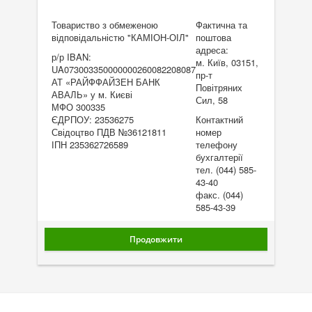
Товариство з обмеженою
Фактична та
відповідальністю "КАМІОН-ОІЛ"
поштова
адреса:
р/р IBAN:
м. Київ, 03151,
UA073003350000000260082208087
пр-т
АТ «РАЙФФАЙЗЕН БАНК
Повітряних
АВАЛЬ» у м. Києві
Сил, 58
МФО 300335
ЄДРПОУ: 23536275
Контактний
Свідоцтво ПДВ №36121811
номер
ІПН 235362726589
телефону
бухгалтерії
тел. (044) 585-
43-40
факс. (044)
585-43-39
Продовжити