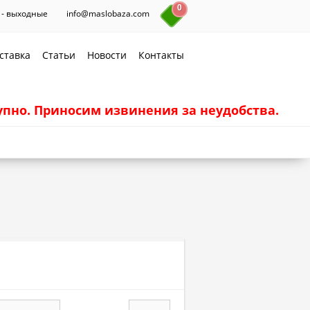
0
с. - выходные
info@maslobaza.com
ставка
Статьи
Новости
Контакты
пно. Приносим извинения за неудобства.