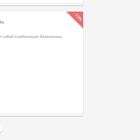
-15%
1л.
ет собой комбинацию беззольных,