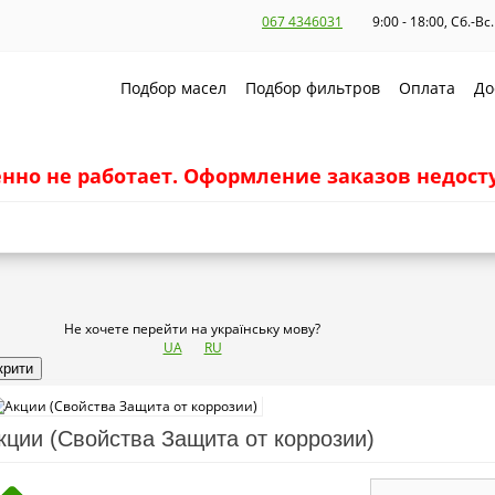
067 4346031
9:00 - 18:00, Сб.-В
Подбор масел
Подбор фильтров
Оплата
До
но не работает. Оформление заказов недосту
Не хочете перейти на українську мову?
UA
RU
крити
кции (Свойства Защита от коррозии)