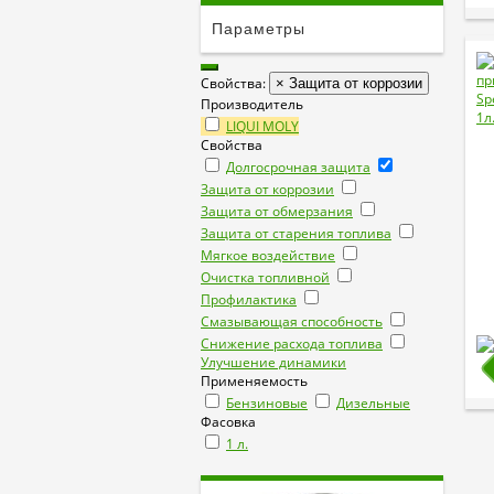
Параметры
Свойства:
× Защита от коррозии
Производитель
LIQUI MOLY
Свойства
Долгосрочная защита
Защита от коррозии
Защита от обмерзания
Защита от старения топлива
Мягкое воздействие
Очистка топливной
Профилактика
Смазывающая способность
Снижение расхода топлива
Улучшение динамики
Применяемость
Бензиновые
Дизельные
Фасовка
1 л.