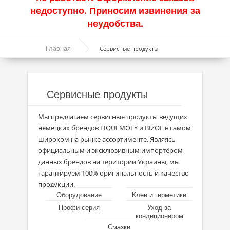
недоступно. Приносим извинения за
Акции
неудобства.
Моторные масла
Главная
Сервисные продукты
Синтетические масла
Полусинтетические масла
Сервисные продукты
Минеральные масла
Мы предлагаем сервисные продукты ведущих
Масло с молибденом
немецких брендов LIQUI MOLY и BIZOL в самом
Линейка масел Molygen
широком на рынке ассортименте. Являясь
официальным и эксклюзивным импортёром
Линейка масел Top Tec
данных брендов на територии Украины, мы
гарантируем 100% оригинальность и качество
Линейка масел Special Tec
продукции.
Оборудование
Клеи и герметики
Линейка масел Optimal
Профи-серия
Уход за
кондиционером
Присадки
Смазки