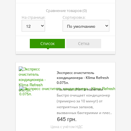
Присадки в масло
Сравнение товаров (0)
Присадки в системы охлаждения
На странице:
Сортировка:
Присадки в топливо
Автокосметика
Список
Сетка
Трансмиссионные масла
Сервисные продукты
Оборудование
Экспресс очиститель
кондиционера - Klima Refresh
0.075л.
Клеи и герметики
Наличие:
Нет в наличии
Быстро очищает кондиционер
Профи-серия
(примерно за 10 минут) от
Уход за кондиционером
неприятных запахов,
вызванных бактериями и плес..
645 грн.
Смазки
Цена с учётом НДС
Специальные программы