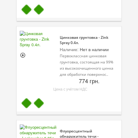
Велосипедная программа
Масла для лодочных моторов
Моторное масло для мотоцикла
Цинковая грунтовка - Zink
Spray 0.4л.
Оружейное масло
Наличие:
Нет в наличии
Первоклассная цинковая
Садовая программа
грунтовка, состоящая на 99%
из высокоочищенного цинка
Промышленная программа
для обработки поверхнос..
774 грн.
Технологические жидкости
Цена с учётом НДС
Зимняя программа
Флуоресцентный
обнаружитель течи -