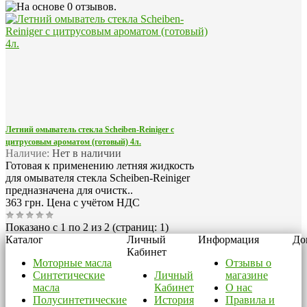
Летний омыватель стекла Scheiben-Reiniger с
цитрусовым ароматом (готовый) 4л.
Наличие:
Нет в наличии
Готовая к применению летняя жидкость
для омывателя стекла Scheiben-Reiniger
предназначена для очистк..
363 грн.
Цена с учётом НДС
Показано с 1 по 2 из 2 (страниц: 1)
Каталог
Личный
Информация
До
Кабинет
Моторные масла
Отзывы о
Синтетические
Личный
магазине
масла
Кабинет
О нас
Полусинтетические
История
Правила и