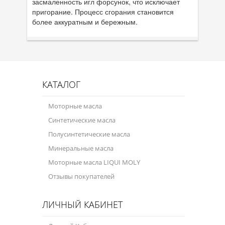
засмаленность игл форсунок, что исключает
пригорание. Процесс сгорания становится
Велосипедная программа
более аккуратным и бережным.
Масла для лодочных моторов
Моторное масло для мотоцикла
Оружейное масло
КАТАЛОГ
Садовая программа
Моторные масла
Промышленная программа
Синтетические масла
Полусинтетические масла
Технологические жидкости
Минеральные масла
Зимняя программа
Моторные масла LIQUI MOLY
Отзывы покупателей
ЛИЧНЫЙ КАБИНЕТ