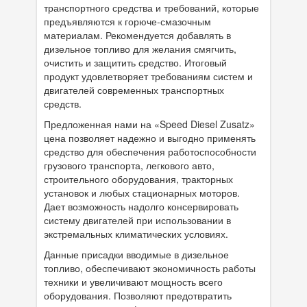
транспортного средства и требований, которые
Присадки в масло
предъявляются к горюче-смазочным
материалам. Рекомендуется добавлять в
Присадки в системы охлаждения
дизельное топливо для желания смягчить,
очистить и защитить средство. Итоговый
Присадки в топливо
продукт удовлетворяет требованиям систем и
двигателей современных транспортных
Автокосметика
средств.
Трансмиссионные масла
Предложенная нами на «Speed Diesel Zusatz»
цена позволяет надежно и выгодно применять
Сервисные продукты
средство для обеспечения работоспособности
грузового транспорта, легкового авто,
Оборудование
строительного оборудования, тракторных
установок и любых стационарных моторов.
Клеи и герметики
Дает возможность надолго консервировать
систему двигателей при использовании в
Профи-серия
экстремальных климатических условиях.
Уход за кондиционером
Данные присадки вводимые в дизельное
топливо, обеспечивают экономичность работы
Смазки
техники и увеличивают мощность всего
оборудования. Позволяют предотвратить
Специальные программы