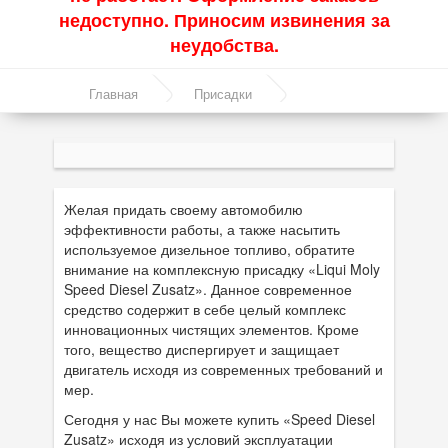
недоступно. Приносим извинения за
Акции
неудобства.
Моторные масла
Главная
Присадки
Синтетические масла
Комплексная присадка в дизельное топливо -
Полусинтетические масла
Speed Diesel Zusatz 1л.
Минеральные масла
Желая придать своему автомобилю
эффективности работы, а также насытить
Масло с молибденом
используемое дизельное топливо, обратите
внимание на комплексную присадку «Liqui Moly
Линейка масел Molygen
Speed Diesel Zusatz». Данное современное
Линейка масел Top Tec
средство содержит в себе целый комплекс
инновационных чистящих элементов. Кроме
Линейка масел Special Tec
того, вещество диспергирует и защищает
двигатель исходя из современных требований и
Линейка масел Optimal
мер.
Сегодня у нас Вы можете купить «Speed Diesel
Присадки
Zusatz» исходя из условий эксплуатации