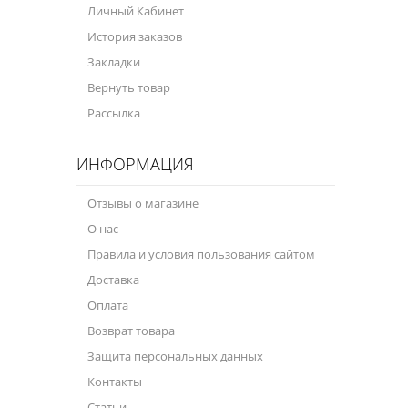
Личный Кабинет
Велосипедная программа
История заказов
Закладки
Масла для лодочных моторов
Вернуть товар
Моторное масло для мотоцикла
Рассылка
Оружейное масло
ИНФОРМАЦИЯ
Садовая программа
Отзывы о магазине
Промышленная программа
О нас
Технологические жидкости
Правила и условия пользования сайтом
Доставка
Зимняя программа
Оплата
Возврат товара
Защита персональных данных
Контакты
Статьи