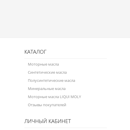
Присадки в масло
Присадки в системы охлаждения
Присадки в топливо
Автокосметика
Трансмиссионные масла
КАТАЛОГ
Сервисные продукты
Моторные масла
Синтетические масла
Оборудование
Полусинтетические масла
Клеи и герметики
Минеральные масла
Профи-серия
Моторные масла LIQUI MOLY
Отзывы покупателей
Уход за кондиционером
Смазки
ЛИЧНЫЙ КАБИНЕТ
Специальные программы