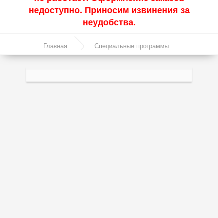
недоступно. Приносим извинения за
Акции
неудобства.
Моторные масла
Главная
Специальные программы
Синтетические масла
Компрессорное масло - Kompressorenol
Полусинтетические масла
1л.
Минеральные масла
Масло с молибденом
Линейка масел Molygen
Линейка масел Top Tec
Линейка масел Special Tec
Линейка масел Optimal
Присадки