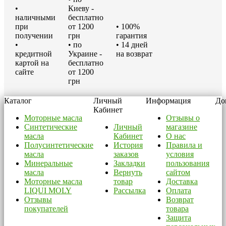
•
Киеву -
наличными
бесплатно
при
от 1200
• 100%
получении
грн
гарантия
•
• по
• 14 дней
кредитной
Украине -
на возврат
картой на
бесплатно
сайте
от 1200
грн
Каталог
Личный
Информация
До
Кабинет
Моторные масла
Отзывы о
Синтетические
Личный
магазине
масла
Кабинет
О нас
Полусинтетические
История
Правила и
масла
заказов
условия
Минеральные
Закладки
пользования
масла
Вернуть
сайтом
Моторные масла
товар
Доставка
LIQUI MOLY
Рассылка
Оплата
Отзывы
Возврат
покупателей
товара
Защита