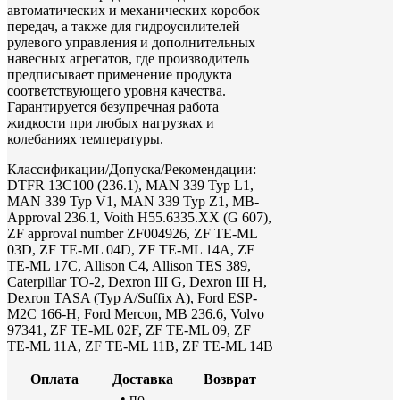
автоматических и механических коробок
передач, а также для гидроусилителей
рулевого управления и дополнительных
навесных агрегатов, где производитель
предписывает применение продукта
соответствующего уровня качества.
Гарантируется безупречная работа
жидкости при любых нагрузках и
колебаниях температуры.
Классификации/Допуска/Рекомендации:
DTFR 13C100 (236.1), MAN 339 Typ L1,
MAN 339 Typ V1, MAN 339 Typ Z1, MB-
Approval 236.1, Voith H55.6335.XX (G 607),
ZF approval number ZF004926, ZF TE-ML
03D, ZF TE-ML 04D, ZF TE-ML 14A, ZF
TE-ML 17C, Allison C4, Allison TES 389,
Caterpillar TO-2, Dexron III G, Dexron III H,
Dexron TASA (Typ A/Suffix A), Ford ESP-
M2C 166-H, Ford Mercon, MB 236.6, Volvo
97341, ZF TE-ML 02F, ZF TE-ML 09, ZF
TE-ML 11A, ZF TE-ML 11B, ZF TE-ML 14B
Оплата
Доставка
Возврат
• по