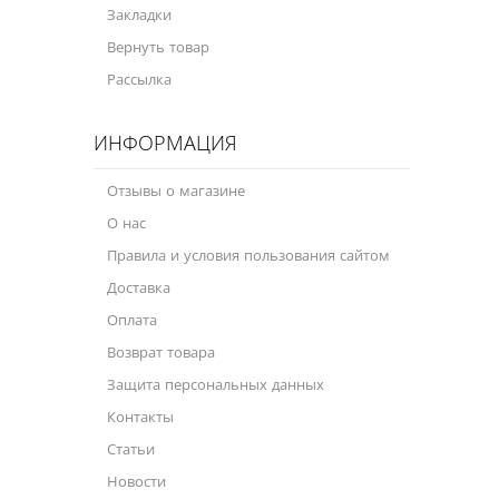
Масла для лодочных моторов
Закладки
Вернуть товар
Моторное масло для мотоцикла
Рассылка
Оружейное масло
ИНФОРМАЦИЯ
Садовая программа
Промышленная программа
Отзывы о магазине
О нас
Технологические жидкости
Правила и условия пользования сайтом
Зимняя программа
Доставка
Оплата
Возврат товара
Защита персональных данных
Контакты
Статьи
Новости