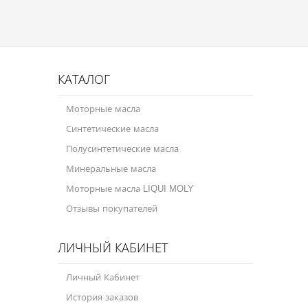
Присадки в топливо
Автокосметика
Трансмиссионные масла
КАТАЛОГ
Сервисные продукты
Моторные масла
Оборудование
Синтетические масла
Полусинтетические масла
Клеи и герметики
Минеральные масла
Профи-серия
Моторные масла LIQUI MOLY
Уход за кондиционером
Отзывы покупателей
Смазки
ЛИЧНЫЙ КАБИНЕТ
Специальные программы
Личный Кабинет
Велосипедная программа
История заказов