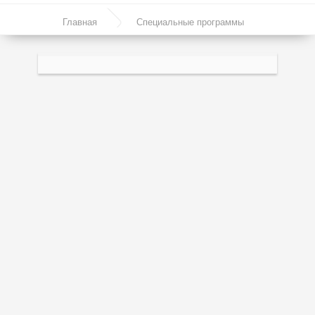
Моторные масла
Главная
Специальные программы
Синтетические масла
Mobil Extra 2T 1л
Полусинтетические масла
Минеральные масла
Масло с молибденом
Линейка масел Molygen
Линейка масел Top Tec
Линейка масел Special Tec
Линейка масел Optimal
Присадки
Присадки в масло
Присадки в системы охлаждения