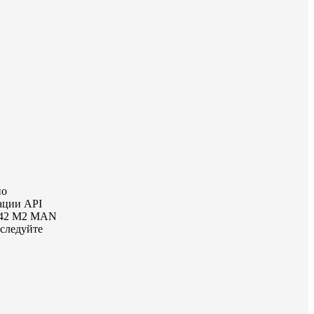
но
ации API
 342 M2 MAN
следуйте