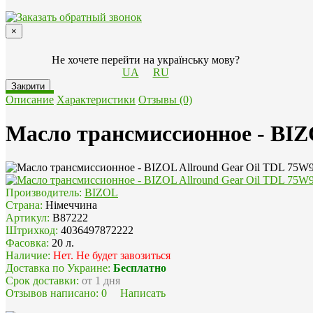
×
Не хочете перейти на українську мову?
UA
RU
Закрити
Описание
Характеристики
Отзывы (0)
Масло трансмиссионное - BIZ
Производитель:
BIZOL
Страна:
Німеччина
Артикул:
B87222
Штрихкод:
4036497872222
Фасовка:
20 л.
Наличие:
Нет. Не будет завозиться
Доставка по Украине:
Бесплатно
Срок доставки:
от 1 дня
Отзывов написано:
0
Написать