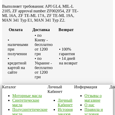
Выполняет требования: API GL4, MIL-L
2105, ZF approval number ZF002054, ZF TE-
ML 16A, ZF TE-ML 17A, ZF TE-ML 19A,
MAN 341 Typ E1, MAN 341 Typ Z2.
Оплата
Доставка
Возврат
• по
•
Киеву -
наличными
бесплатно
при
от 1200
• 100%
получении
грн
гарантия
•
• по
• 14 дней
кредитной
Украине -
на возврат
картой на
бесплатно
сайте
от 1200
грн
Каталог
Личный
Информация
До
Кабинет
Моторные масла
Отзывы о
Синтетические
Личный
магазине
масла
Кабинет
О нас
Полусинтетические
История
Правила и
масла
заказов
условия