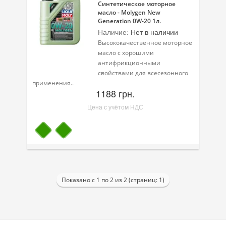
Синтетическое моторное
масло - Molygen New
Велосипедная программа
Generation 0W-20 1л.
Наличие:
Нет в наличии
Масла для лодочных моторов
Высококачественное моторное
масло с хорошими
Моторное масло для мотоцикла
антифрикционными
свойствами для всесезонного
Оружейное масло
применения..
1188 грн.
Садовая программа
Цена с учётом НДС
Промышленная программа
Технологические жидкости
Зимняя программа
Показано с 1 по 2 из 2 (страниц: 1)