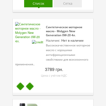
Список
Сетка
Присадки в масло
Присадки в системы охлаждения
Присадки в топливо
Синтетическое моторное
Автокосметика
масло - Molygen New
Generation 0W-20 4л.
Наличие:
Нет в наличии
Трансмиссионные масла
Высококачественное моторное
Сервисные продукты
масло с хорошими
антифрикционными
Оборудование
свойствами для всесезонного
применения..
Клеи и герметики
3789 грн.
Цена с учётом НДС
Профи-серия
Уход за кондиционером
Смазки
Специальные программы