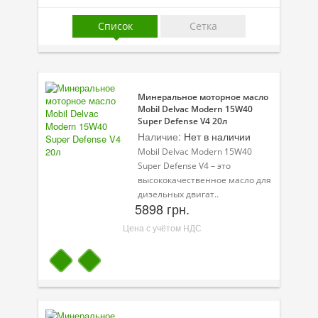
Присадки в масло
Список
Сетка
Присадки в системы охлаждения
Присадки в топливо
Автокосметика
Минеральное моторное масло
Mobil Delvac Modern 15W40
Трансмиссионные масла
Super Defense V4 20л
Наличие:
Нет в наличии
Сервисные продукты
Mobil Delvac Modern 15W40
Super Defense V4 – это
Оборудование
высококачественное масло для
дизельных двигат..
Клеи и герметики
5898 грн.
Цена с учётом НДС
Профи-серия
Уход за кондиционером
Смазки
Специальные программы