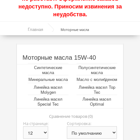
недоступно. Приносим извинения за
Акции
неудобства.
Моторные масла
Главная
Моторные масла
Синтетические масла
Полусинтетические масла
Моторные масла 15W-40
Минеральные масла
Синтетические
Полусинтетические
Настав час зіграти на
Parimatch
та перемогти.
Масло с молибденом
масла
масла
Це дуже просто!
Минеральные масла
Масло с молибденом
Линейка масел Molygen
Линейка масел
Линейка масел Top
Molygen
Tec
Линейка масел Top Tec
Линейка масел
Линейка масел
Special Tec
Optimal
Линейка масел Special Tec
Сравнение товаров (0)
Линейка масел Optimal
На странице:
Сортировка:
Присадки