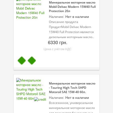
Минеральное моторное масло
Mobil Delvac Modern 15W40 Full
Велосипедная программа
Protection 20л
Наличие:
Нет в наличии
Масла для лодочных моторов
Описание продукта
ПродуктMobil Delvac Modern
Моторное масло для мотоцикла
15W40 Full Protection является
дизельным моторным масло..
Оружейное масло
6330 грн.
Садовая программа
Цена с учётом НДС
Промышленная программа
Технологические жидкости
Зимняя программа
Минеральное моторное масло
- Touring High Tech SHPD
Motoroil SAE 15W-40 60л.
Наличие:
Нет в наличии
Всесезонное, универсальное
минеральное моторное масло
для всех типов бензиновых и