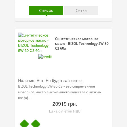
Присадки в масло
Список
Сетка
Присадки в системы охлаждения
Присадки в топливо
Автокосметика
Синтетическое моторное
масло - BIZOL Technology 5W-30
Трансмиссионные масла
C3 60л
Сервисные продукты
Оборудование
Наличие:
Нет. Не будет завозиться
Клеи и герметики
BIZOL Technology 5W-30 C3 – это современное
моторное масло высочайшего качества с низким
Профи-серия
коэфф..
20919 грн.
Уход за кондиционером
Цена с учётом НДС
Смазки
Специальные программы