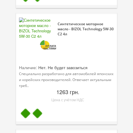
Велосипедная программа
Масла для лодочных моторов
Синтетическое моторное
масло - BIZOL Technology 5W-30
Моторное масло для мотоцикла
C2 4л
Оружейное масло
Садовая программа
Наличие:
Нет. Не будет завозиться
Промышленная программа
Специально разработано для автомобилей японских
и корейских производителей. Отвечает актуальным
Технологические жидкости
треб..
1263 грн.
Зимняя программа
Цена с учётом НДС