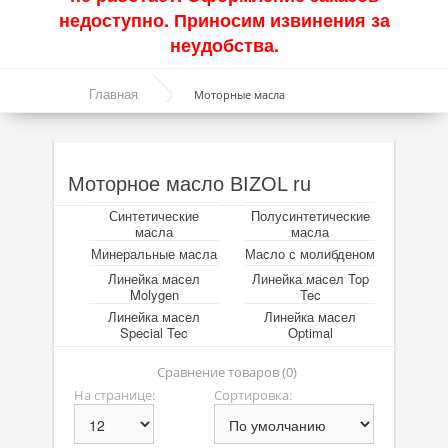
недоступно. Приносим извинения за
Акции
неудобства.
Моторные масла
Главная
Моторные масла
Синтетические масла
Полусинтетические масла
Моторное масло BIZOL ru
Минеральные масла
Синтетические
Полусинтетические
Настав час зіграти на
Parimatch
та перемогти.
Масло с молибденом
масла
масла
Це дуже просто!
Минеральные масла
Масло с молибденом
Линейка масел Molygen
Линейка масел
Линейка масел Top
Molygen
Tec
Линейка масел Top Tec
Линейка масел
Линейка масел
Special Tec
Optimal
Линейка масел Special Tec
Сравнение товаров (0)
Линейка масел Optimal
На странице:
Сортировка:
Присадки