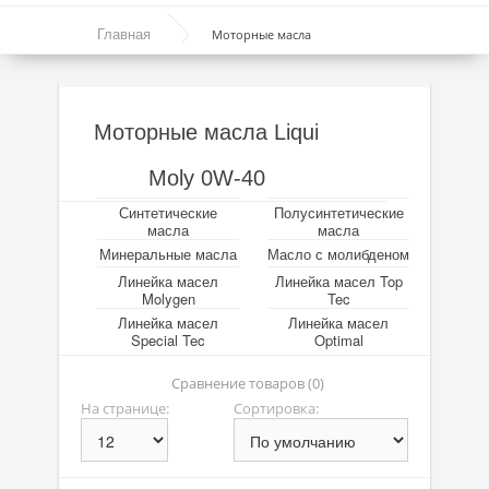
Моторные масла
Главная
Моторные масла
Синтетические масла
Полусинтетические масла
Моторные масла Liqui
Минеральные масла
Moly 0W-40
Масло с молибденом
Синтетические
Полусинтетические
Линейка масел Molygen
Настав час зіграти на
Parimatch
та перемогти.
масла
масла
Це дуже просто!
Минеральные масла
Масло с молибденом
Линейка масел Top Tec
Линейка масел
Линейка масел Top
Molygen
Tec
Линейка масел Special Tec
Линейка масел
Линейка масел
Special Tec
Optimal
Линейка масел Optimal
Сравнение товаров (0)
Присадки
На странице:
Сортировка:
Присадки в масло
Присадки в системы охлаждения