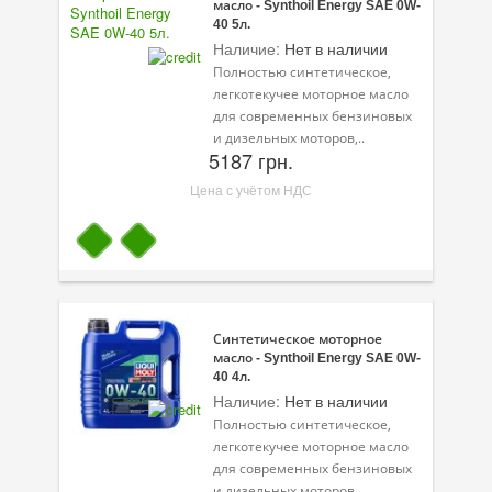
масло - Synthoil Energy SAE 0W-
Масла для лодочных моторов
40 5л.
Наличие:
Нет в наличии
Моторное масло для мотоцикла
Полностью синтетическое,
легкотекучее моторное масло
Оружейное масло
для современных бензиновых
и дизельных моторов,..
Садовая программа
5187 грн.
Промышленная программа
Цена с учётом НДС
Технологические жидкости
Зимняя программа
Синтетическое моторное
масло - Synthoil Energy SAE 0W-
40 4л.
Наличие:
Нет в наличии
Полностью синтетическое,
легкотекучее моторное масло
для современных бензиновых
и дизельных моторов,..