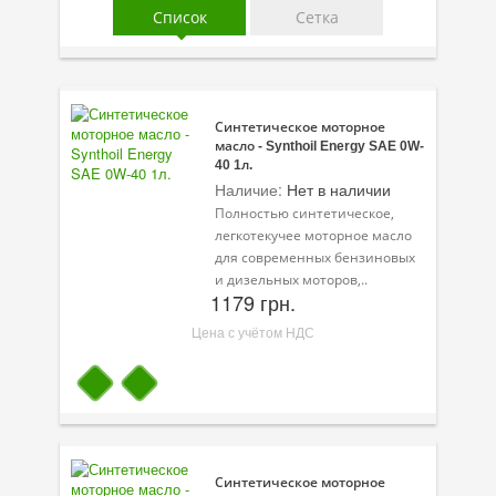
Список
Сетка
Присадки в топливо
Автокосметика
Трансмиссионные масла
Синтетическое моторное
масло - Synthoil Energy SAE 0W-
Сервисные продукты
40 1л.
Наличие:
Нет в наличии
Оборудование
Полностью синтетическое,
легкотекучее моторное масло
Клеи и герметики
для современных бензиновых
и дизельных моторов,..
Профи-серия
1179 грн.
Цена с учётом НДС
Уход за кондиционером
Смазки
Специальные программы
Велосипедная программа
Синтетическое моторное