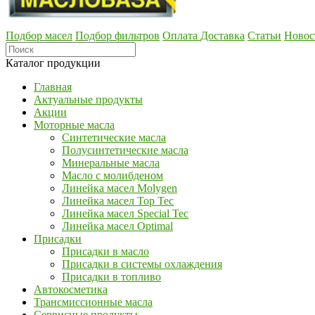
Подбор масел
Подбор фильтров
Оплата
Доставка
Статьи
Новос
Каталог продукции
Главная
Актуальные продукты
Акции
Моторные масла
Синтетические масла
Полусинтетические масла
Минеральные масла
Масло с молибденом
Линейка масел Molygen
Линейка масел Top Tec
Линейка масел Special Tec
Линейка масел Optimal
Присадки
Присадки в масло
Присадки в системы охлаждения
Присадки в топливо
Автокосметика
Трансмиссионные масла
Сервисные продукты