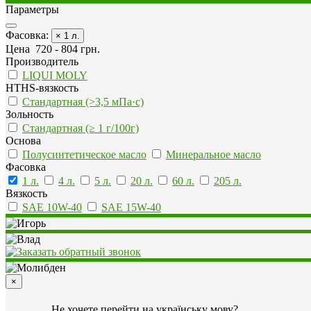
Параметры
Фасовка:
× 1 л.
Цена
720
-
804
грн.
Производитель
LIQUI MOLY
HTHS-вязкость
Стандартная (>3,5 мПа·с)
Зольность
Стандартная (≥ 1 г/100г)
Основа
Полусинтетическое масло
Минеральное масло
Фасовка
1 л.
4 л.
5 л.
20 л.
60 л.
205 л.
Вязкость
SAE 10W-40
SAE 15W-40
×
Не хочете перейти на українську мову?