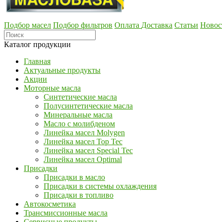
Подбор масел
Подбор фильтров
Оплата
Доставка
Статьи
Новос
Каталог продукции
Главная
Актуальные продукты
Акции
Моторные масла
Синтетические масла
Полусинтетические масла
Минеральные масла
Масло с молибденом
Линейка масел Molygen
Линейка масел Top Tec
Линейка масел Special Tec
Линейка масел Optimal
Присадки
Присадки в масло
Присадки в системы охлаждения
Присадки в топливо
Автокосметика
Трансмиссионные масла
Сервисные продукты