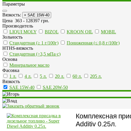
Параметры
Вязкость:
× SAE 15W-40
Цена
363
-
128397
грн.
Производитель
LIQUI MOLY
BIZOL
KROON OIL
MOBIL
Зольность
Стандартная (≥ 1 г/100г)
Пониженная (≤ 0,8 г/100г)
HTHS-вязкость
Стандартная (>3,5 мПа·с)
Основа
Минеральное масло
Фасовка
1 л.
4 л.
5 л.
20 л.
60 л.
205 л.
Вязкость
SAE 15W-40
SAE 20W-50
Комплексная прис
Additiv 0.25л.