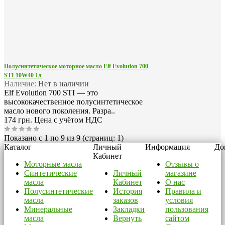
Полусинтетическое моторное масло Elf Evolution 700
STI 10W40 1л
Наличие:
Нет в наличии
Elf Evolution 700 STI — это
высококачественное полусинтетическое
масло нового поколения. Разра..
174 грн.
Цена с учётом НДС
Показано с 1 по 9 из 9 (страниц: 1)
Каталог
Личный
Информация
До
Кабинет
Моторные масла
Отзывы о
Синтетические
Личный
магазине
масла
Кабинет
О нас
Полусинтетические
История
Правила и
масла
заказов
условия
Минеральные
Закладки
пользования
масла
Вернуть
сайтом