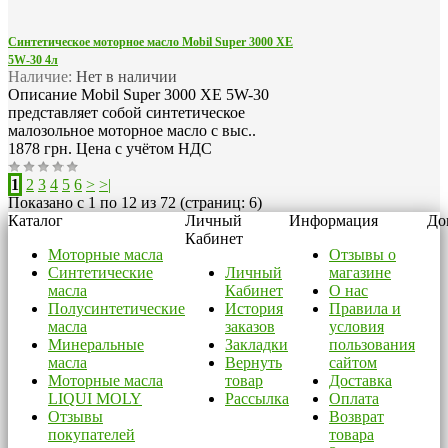
Синтетическое моторное масло Mobil Super 3000 XE
5W-30 4л
Наличие:
Нет в наличии
Описание Mobil Super 3000 XE 5W-30
представляет собой синтетическое
малозольное моторное масло с выс..
1878 грн.
Цена с учётом НДС
1
2
3
4
5
6
>
>|
Показано с 1 по 12 из 72 (страниц: 6)
Каталог
Личный
Информация
До
Кабинет
Моторные масла
Отзывы о
Синтетические
Личный
магазине
масла
Кабинет
О нас
Полусинтетические
История
Правила и
масла
заказов
условия
Минеральные
Закладки
пользования
масла
Вернуть
сайтом
Моторные масла
товар
Доставка
LIQUI MOLY
Рассылка
Оплата
Отзывы
Возврат
покупателей
товара