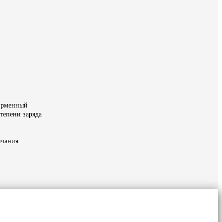
фирменный
тепени заряда
нчания