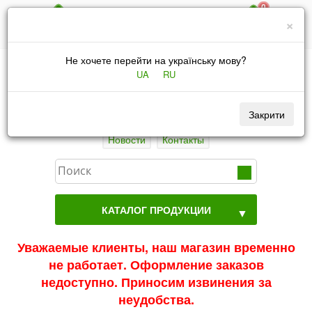
0
067 4346031
×
|
UA
RU
Не хочете перейти на українську мову?
UA
RU
Подбор масел
Подбор фильтров
Оплата
Доставка
Статьи
Закрити
Новости
Контакты
КАТАЛОГ ПРОДУКЦИИ
▼
Уважаемые клиенты, наш магазин временно
не работает. Оформление заказов
недоступно. Приносим извинения за
неудобства.