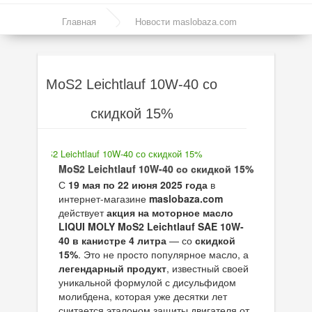
▼
Главная
Новости maslobaza.com
▼
MoS2 Leichtlauf 10W-40 со скидкой 15%
MoS2 Leichtlauf 10W-40 со
скидкой 15%
▼
▼
MoS2 Leichtlauf 10W-40 со скидкой 15%
С
19 мая по 22 июня 2025 года
в
интернет-магазине
maslobaza.com
действует
акция на моторное масло
LIQUI MOLY MoS2 Leichtlauf SAE 10W-
40 в канистре 4 литра
— со
скидкой
15%
. Это не просто популярное масло, а
легендарный продукт
, известный своей
уникальной формулой с дисульфидом
молибдена, которая уже десятки лет
считается эталоном защиты двигателя от