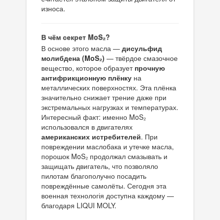
износа.
В чём секрет MoS₂?
В основе этого масла —
дисульфид
молибдена (MoS₂)
— твёрдое смазочное
вещество, которое образует
прочную
антифрикционную плёнку
на
металлических поверхностях. Эта плёнка
значительно снижает трение даже при
экстремальных нагрузках и температурах.
Интересный факт: именно MoS₂
использовался в двигателях
американских истребителей
. При
повреждении маслобака и утечке масла,
порошок MoS₂ продолжал смазывать и
защищать двигатель, что позволяло
пилотам благополучно посадить
повреждённые самолёты. Сегодня эта
военная технологія доступна каждому —
благодаря LIQUI MOLY.