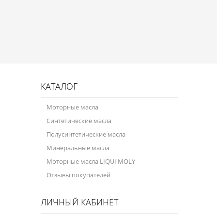
Присадки в масло
Присадки в системы охлаждения
Присадки в топливо
Автокосметика
Трансмиссионные масла
КАТАЛОГ
Сервисные продукты
Моторные масла
Синтетические масла
Оборудование
Полусинтетические масла
Клеи и герметики
Минеральные масла
Профи-серия
Моторные масла LIQUI MOLY
Отзывы покупателей
Уход за кондиционером
Смазки
ЛИЧНЫЙ КАБИНЕТ
Специальные программы