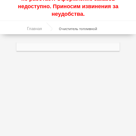
недоступно. Приносим извинения за
Акции
неудобства.
Моторные масла
Главная
Очиститель топливной
Синтетические масла
системы - Light 0.3л.
Полусинтетические масла
Минеральные масла
Масло с молибденом
Линейка масел Molygen
Линейка масел Top Tec
Линейка масел Special Tec
Линейка масел Optimal
Присадки