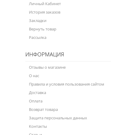
Личный Кабинет
Велосипедная программа
История заказов
Закладки
Масла для лодочных моторов
Вернуть товар
Моторное масло для мотоцикла
Рассылка
Оружейное масло
ИНФОРМАЦИЯ
Садовая программа
Отзывы о магазине
Промышленная программа
О нас
Технологические жидкости
Правила и условия пользования сайтом
Доставка
Зимняя программа
Оплата
Возврат товара
Защита персональных данных
Контакты
Статьи