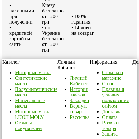
•
Киеву -
наличными
бесплатно
при
от 1200
• 100%
получении
грн
гарантия
•
• по
• 14 дней
кредитной
Украине -
на возврат
картой на
бесплатно
сайте
от 1200
грн
Каталог
Личный
Информация
До
Кабинет
Моторные масла
Отзывы о
Синтетические
Личный
магазине
масла
Кабинет
О нас
Полусинтетические
История
Правила и
масла
заказов
условия
Минеральные
Закладки
пользования
масла
Вернуть
сайтом
Моторные масла
товар
Доставка
LIQUI MOLY
Рассылка
Оплата
Отзывы
Возврат
покупателей
товара
Защита