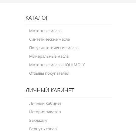
Присадки в масло
Присадки в системы охлаждения
КАТАЛОГ
Присадки в топливо
Моторные масла
Синтетические масла
Автокосметика
Полусинтетические масла
Трансмиссионные масла
Минеральные масла
Сервисные продукты
Моторные масла LIQUI MOLY
Отзывы покупателей
Оборудование
Клеи и герметики
ЛИЧНЫЙ КАБИНЕТ
Профи-серия
Личный Кабинет
Уход за кондиционером
История заказов
Закладки
Смазки
Вернуть товар
Специальные программы