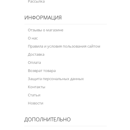
Рассылка
Велосипедная программа
ИНФОРМАЦИЯ
Масла для лодочных моторов
Отзывы о магазине
Моторное масло для мотоцикла
О нас
Оружейное масло
Правила и условия пользования сайтом
Доставка
Садовая программа
Оплата
Промышленная программа
Возврат товара
Технологические жидкости
Защита персональных данных
Контакты
Зимняя программа
Статьи
Новости
ДОПОЛНИТЕЛЬНО