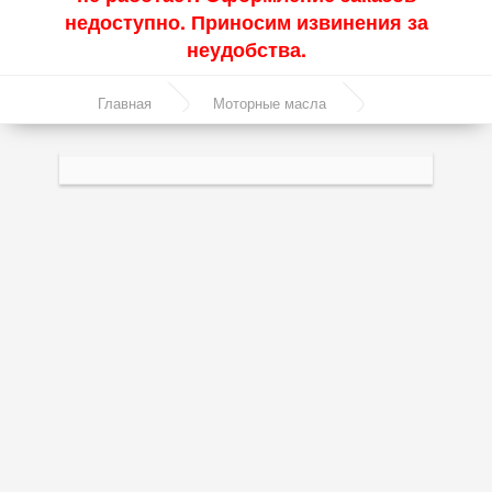
недоступно. Приносим извинения за
Акции
неудобства.
Моторные масла
Главная
Моторные масла
Синтетические масла
Полусинтетическое моторное масло Total Quartz
Полусинтетические масла
7000 Energy 10W40 1л
Минеральные масла
Масло с молибденом
Линейка масел Molygen
Линейка масел Top Tec
Линейка масел Special Tec
Линейка масел Optimal
Присадки