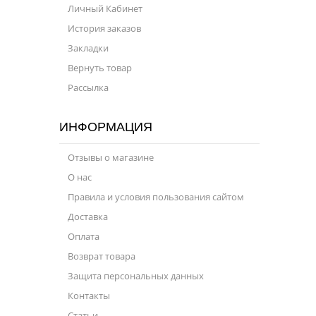
Личный Кабинет
Велосипедная программа
История заказов
Закладки
Масла для лодочных моторов
Вернуть товар
Моторное масло для мотоцикла
Рассылка
Оружейное масло
ИНФОРМАЦИЯ
Садовая программа
Отзывы о магазине
Промышленная программа
О нас
Технологические жидкости
Правила и условия пользования сайтом
Доставка
Зимняя программа
Оплата
Возврат товара
Защита персональных данных
Контакты
Статьи