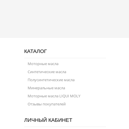
Присадки в масло
Присадки в системы охлаждения
Присадки в топливо
Автокосметика
Трансмиссионные масла
КАТАЛОГ
Сервисные продукты
Моторные масла
Синтетические масла
Оборудование
Полусинтетические масла
Клеи и герметики
Минеральные масла
Профи-серия
Моторные масла LIQUI MOLY
Отзывы покупателей
Уход за кондиционером
Смазки
ЛИЧНЫЙ КАБИНЕТ
Специальные программы