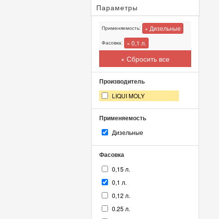
Параметры
× Дизельные
Применяемость:
× 0,1 л.
Фасовка:
× Сбросить все
Производитель
LIQUI MOLY
Применяемость
Дизельные
Фасовка
0,15 л.
0,1 л.
0,12 л.
0.25 л.