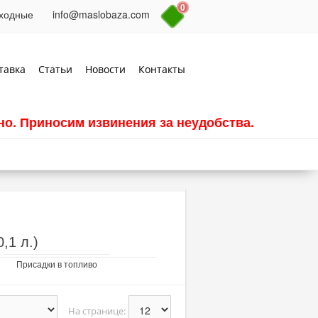
0
выходные
info@maslobaza.com
тавка
Статьи
Новости
Контакты
о. Приносим извинения за неудобства.
,1 л.)
Присадки в топливо
На странице: