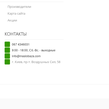
Производители
Карта сайта
Акции
КОНТАКТЫ
067 4346031
9:00 - 18:00, Сб.-Вс. - выходные
info@maslobaza.com
г. Киев, пр-т. Воздушных Сил, 58