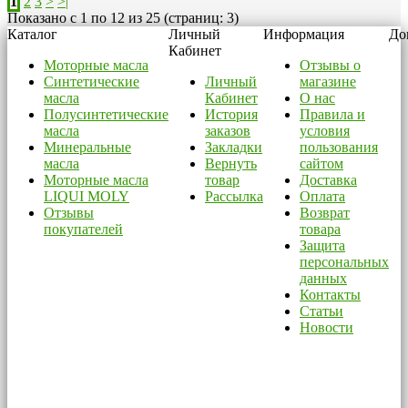
1
2
3
>
>|
Показано с 1 по 12 из 25 (страниц: 3)
Каталог
Личный
Информация
До
Кабинет
Моторные масла
Отзывы о
Синтетические
Личный
магазине
масла
Кабинет
О нас
Полусинтетические
История
Правила и
масла
заказов
условия
Минеральные
Закладки
пользования
масла
Вернуть
сайтом
Моторные масла
товар
Доставка
LIQUI MOLY
Рассылка
Оплата
Отзывы
Возврат
покупателей
товара
Защита
персональных
данных
Контакты
Статьи
Новости